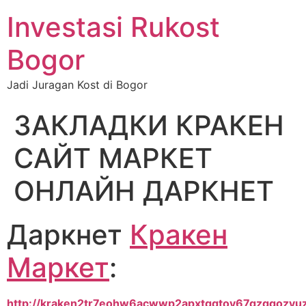
Investasi Rukost
Bogor
Jadi Juragan Kost di Bogor
ЗАКЛАДКИ КРАКЕН
САЙТ МАРКЕТ
ОНЛАЙН ДАРКНЕТ
Даркнет
Кракен
Маркет
:
http://kraken2tr7eohw6acwwp2apxtgqtoy67gzggozvu