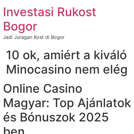
Investasi Rukost
Bogor
Jadi Juragan Kost di Bogor
10 ok, amiért a kiváló
Minocasino nem elég
Online Casino
Magyar: Top Ajánlatok
és Bónuszok 2025
ben