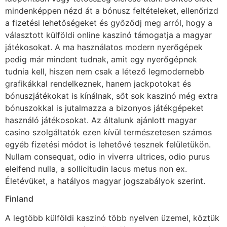
mindenképpen nézd át a bónusz feltételeket, ellenőrizd
a fizetési lehetőségeket és győződj meg arról, hogy a
választott külföldi online kaszinó támogatja a magyar
játékosokat. A ma használatos modern nyerőgépek
pedig már mindent tudnak, amit egy nyerőgépnek
tudnia kell, hiszen nem csak a létező legmodernebb
grafikákkal rendelkeznek, hanem jackpotokat és
bónuszjátékokat is kínálnak, sőt sok kaszinó még extra
bónuszokkal is jutalmazza a bizonyos játékgépeket
használó játékosokat. Az általunk ajánlott magyar
casino szolgáltatók ezen kívül természetesen számos
egyéb fizetési módot is lehetővé tesznek felületükön.
Nullam consequat, odio in viverra ultrices, odio purus
eleifend nulla, a sollicitudin lacus metus non ex.
Életévüket, a hatályos magyar jogszabályok szerint.
Finland
A legtöbb külföldi kaszinó több nyelven üzemel, köztük