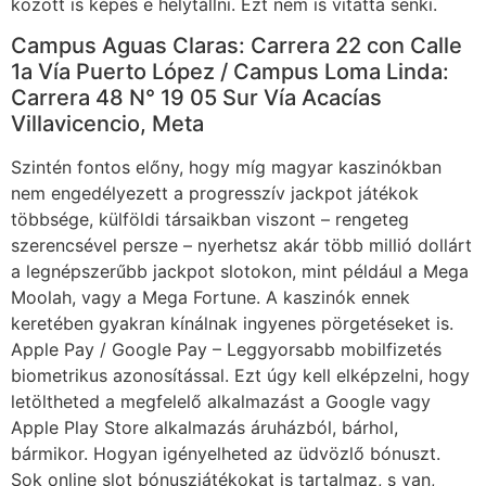
között is képes e helytállni. Ezt nem is vitatta senki.
Campus Aguas Claras: Carrera 22 con Calle
1a Vía Puerto López / Campus Loma Linda:
Carrera 48 N° 19 05 Sur Vía Acacías
Villavicencio, Meta
Szintén fontos előny, hogy míg magyar kaszinókban
nem engedélyezett a progresszív jackpot játékok
többsége, külföldi társaikban viszont – rengeteg
szerencsével persze – nyerhetsz akár több millió dollárt
a legnépszerűbb jackpot slotokon, mint például a Mega
Moolah, vagy a Mega Fortune. A kaszinók ennek
keretében gyakran kínálnak ingyenes pörgetéseket is.
Apple Pay / Google Pay – Leggyorsabb mobilfizetés
biometrikus azonosítással. Ezt úgy kell elképzelni, hogy
letöltheted a megfelelő alkalmazást a Google vagy
Apple Play Store alkalmazás áruházból, bárhol,
bármikor. Hogyan igényelheted az üdvözlő bónuszt.
Sok online slot bónuszjátékokat is tartalmaz, s van,