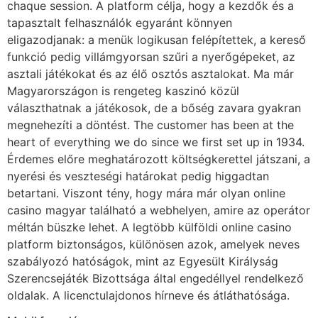
chaque session. A platform célja, hogy a kezdők és a
tapasztalt felhasználók egyaránt könnyen
eligazodjanak: a menük logikusan felépítettek, a kereső
funkció pedig villámgyorsan szűri a nyerőgépeket, az
asztali játékokat és az élő osztós asztalokat. Ma már
Magyarországon is rengeteg kaszinó közül
választhatnak a játékosok, de a bőség zavara gyakran
megnehezíti a döntést. The customer has been at the
heart of everything we do since we first set up in 1934.
Érdemes előre meghatározott költségkerettel játszani, a
nyerési és veszteségi határokat pedig higgadtan
betartani. Viszont tény, hogy mára már olyan online
casino magyar található a webhelyen, amire az operátor
méltán büszke lehet. A legtöbb külföldi online casino
platform biztonságos, különösen azok, amelyek neves
szabályozó hatóságok, mint az Egyesült Királyság
Szerencsejáték Bizottsága által engedéllyel rendelkező
oldalak. A licenctulajdonos hírneve és átláthatósága.