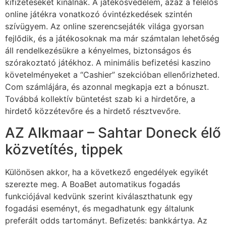
kifizetéseket kínálnak. A játékosvédelem, azaz a felelős
online játékra vonatkozó óvintézkedések szintén
szívügyem. Az online szerencsejáték világa gyorsan
fejlődik, és a játékosoknak ma már számtalan lehetőség
áll rendelkezésükre a kényelmes, biztonságos és
szórakoztató játékhoz. A minimális befizetési kaszino
követelményeket a “Cashier” szekcióban ellenőrizheted.
Com számlájára, és azonnal megkapja ezt a bónuszt.
Továbbá kollektív büntetést szab ki a hirdetőre, a
hirdető közzétevőre és a hirdető résztvevőre.
AZ Alkmaar – Sahtar Doneck élő
közvetítés, tippek
Különösen akkor, ha a következő engedélyek egyikét
szerezte meg. A BoaBet automatikus fogadás
funkciójával kedvünk szerint kiválaszthatunk egy
fogadási eseményt, és megadhatunk egy általunk
preferált odds tartományt. Befizetés: bankkártya. Az