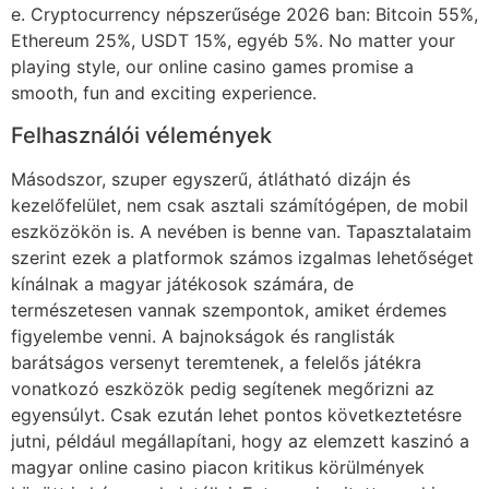
e. Cryptocurrency népszerűsége 2026 ban: Bitcoin 55%,
Ethereum 25%, USDT 15%, egyéb 5%. No matter your
playing style, our online casino games promise a
smooth, fun and exciting experience.
Felhasználói vélemények
Másodszor, szuper egyszerű, átlátható dizájn és
kezelőfelület, nem csak asztali számítógépen, de mobil
eszközökön is. A nevében is benne van. Tapasztalataim
szerint ezek a platformok számos izgalmas lehetőséget
kínálnak a magyar játékosok számára, de
természetesen vannak szempontok, amiket érdemes
figyelembe venni. A bajnokságok és ranglisták
barátságos versenyt teremtenek, a felelős játékra
vonatkozó eszközök pedig segítenek megőrizni az
egyensúlyt. Csak ezután lehet pontos következtetésre
jutni, például megállapítani, hogy az elemzett kaszinó a
magyar online casino piacon kritikus körülmények