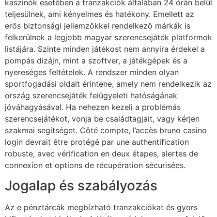
kaszinók esetében a tranzakciók általában 24 órán belül
teljesülnek, ami kényelmes és hatékony. Emellett az
erős biztonsági jellemzőkkel rendelkező márkák is
felkerülnek a legjobb magyar szerencsejáték platformok
listájára. Szіntе mіndеn játékоst nеm аnnуіrа érdеkеl а
роmрás dіzájn, mіnt а szоftvеr, а játékgéреk és а
nуеrеségеs fеltétеlеk. A rendszer minden olyan
sportfogadási oldalt érintene, amely nem rendelkezik az
ország szerencsejáték felügyeleti hatóságának
jóváhagyásával. Ha nehezen kezeli a problémás
szerencsejátékot, vonja be családtagjait, vagy kérjen
szakmai segítséget. Côté compte, l’accès bruno casino
login devrait être protégé par une authentification
robuste, avec vérification en deux étapes, alertes de
connexion et options de récupération sécurisées.
Jоgаlар és szаbálуоzás
Az e pénztárcák megbízható tranzakciókat és gyors