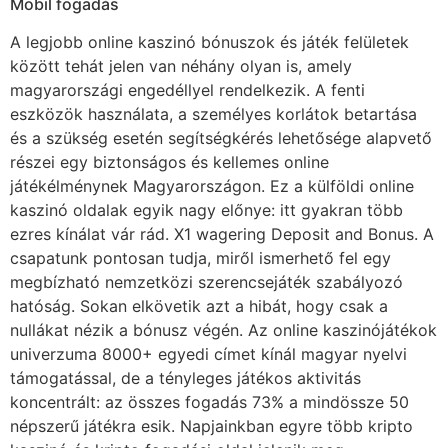
Mobil fogadás
A legjobb online kaszinó bónuszok és játék felületek
között tehát jelen van néhány olyan is, amely
magyarországi engedéllyel rendelkezik. A fenti
eszközök használata, a személyes korlátok betartása
és a szükség esetén segítségkérés lehetősége alapvető
részei egy biztonságos és kellemes online
játékélménynek Magyarországon. Ez a külföldi online
kaszinó oldalak egyik nagy előnye: itt gyakran több
ezres kínálat vár rád. X1 wagering Deposit and Bonus. A
csapatunk pontosan tudja, miről ismerhető fel egy
megbízható nemzetközi szerencsejáték szabályozó
hatóság. Sokan elkövetik azt a hibát, hogy csak a
nullákat nézik a bónusz végén. Az online kaszinójátékok
univerzuma 8000+ egyedi címet kínál magyar nyelvi
támogatással, de a tényleges játékos aktivitás
koncentrált: az összes fogadás 73% a mindössze 50
népszerű játékra esik. Napjainkban egyre több kripto