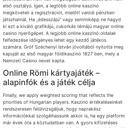
első osztályú. Igen, a legtöbb online kaszinó
megköveteli a regisztrációt, mielőtt valódi pénzben
játszhatnál. Ha „édesszájú” vagy semmiképp ne hagyd
ki ezt a kiváló grafikájú, cukorkás témájú magyar online
casino nyerőgépet. A legjobb online kaszinó oldalak
felfedezése időigényes lehet egy kezdő játékos
számára. Gróf Széchenyi István jóvoltából nyitotta meg
kapuját az első magyar földikaszinó 1827 ben, mely a
Nemzeti Casino nevet kapta.
Online Römi kártyajáték –
alapinfók és a játék célja
Finally, we apply weighted scoring that reflects the
priorities of Hungarian players. Kaszinó értékeléseinket
rendszeresen felülvizsgáljuk, hogy naprakész
információkkal szolgálhassunk akkor is, ha egy platform
már évek óta a köztudatban van. A gyors kifizetéses