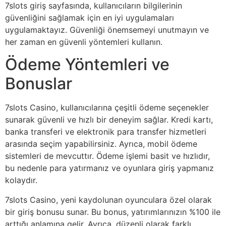
7slots giriş sayfasında, kullanıcıların bilgilerinin
güvenliğini sağlamak için en iyi uygulamaları
uygulamaktayız. Güvenliği önemsemeyi unutmayın ve
her zaman en güvenli yöntemleri kullanın.
Ödeme Yöntemleri ve
Bonuslar
7slots Casino, kullanıcılarına çeşitli ödeme seçenekler
sunarak güvenli ve hızlı bir deneyim sağlar. Kredi kartı,
banka transferi ve elektronik para transfer hizmetleri
arasında seçim yapabilirsiniz. Ayrıca, mobil ödeme
sistemleri de mevcuttır. Ödeme işlemi basit ve hızlıdır,
bu nedenle para yatırmanız ve oyunlara giriş yapmanız
kolaydır.
7slots Casino, yeni kaydolunan oyunculara özel olarak
bir giriş bonusu sunar. Bu bonus, yatırımlarınızın %100 ile
arttığı anlamına gelir. Ayrıca, düzenli olarak farklı