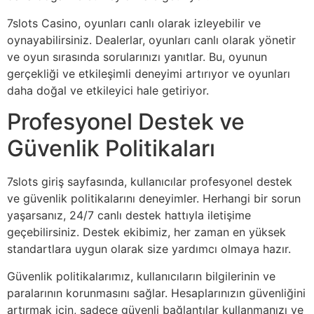
7slots Casino, oyunları canlı olarak izleyebilir ve
oynayabilirsiniz. Dealerlar, oyunları canlı olarak yönetir
ve oyun sırasında sorularınızı yanıtlar. Bu, oyunun
gerçekliği ve etkileşimli deneyimi artırıyor ve oyunları
daha doğal ve etkileyici hale getiriyor.
Profesyonel Destek ve
Güvenlik Politikaları
7slots giriş sayfasında, kullanıcılar profesyonel destek
ve güvenlik politikalarını deneyimler. Herhangi bir sorun
yaşarsanız, 24/7 canlı destek hattıyla iletişime
geçebilirsiniz. Destek ekibimiz, her zaman en yüksek
standartlara uygun olarak size yardımcı olmaya hazır.
Güvenlik politikalarımız, kullanıcıların bilgilerinin ve
paralarının korunmasını sağlar. Hesaplarınızın güvenliğini
artırmak için, sadece güvenli bağlantılar kullanmanızı ve