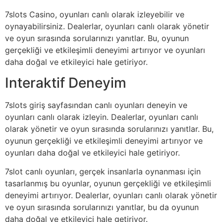
7slots Casino, oyunları canlı olarak izleyebilir ve
oynayabilirsiniz. Dealerlar, oyunları canlı olarak yönetir
ve oyun sırasında sorularınızı yanıtlar. Bu, oyunun
gerçekliği ve etkileşimli deneyimi artırıyor ve oyunları
daha doğal ve etkileyici hale getiriyor.
Interaktif Deneyim
7slots giriş sayfasından canlı oyunları deneyin ve
oyunları canlı olarak izleyin. Dealerlar, oyunları canlı
olarak yönetir ve oyun sırasında sorularınızı yanıtlar. Bu,
oyunun gerçekliği ve etkileşimli deneyimi artırıyor ve
oyunları daha doğal ve etkileyici hale getiriyor.
7slot canlı oyunları, gerçek insanlarla oynanması için
tasarlanmış bu oyunlar, oyunun gerçekliği ve etkileşimli
deneyimi artırıyor. Dealerlar, oyunları canlı olarak yönetir
ve oyun sırasında sorularınızı yanıtlar, bu da oyunun
daha doğal ve etkileyici hale getiriyor.