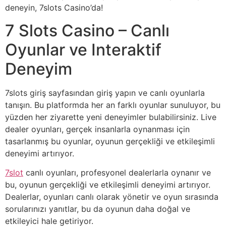
deneyin, 7slots Casino’da!
7 Slots Casino – Canlı
Oyunlar ve Interaktif
Deneyim
7slots giriş sayfasından giriş yapın ve canlı oyunlarla
tanışın. Bu platformda her an farklı oyunlar sunuluyor, bu
yüzden her ziyarette yeni deneyimler bulabilirsiniz. Live
dealer oyunları, gerçek insanlarla oynanması için
tasarlanmış bu oyunlar, oyunun gerçekliği ve etkileşimli
deneyimi artırıyor.
7slot
canlı oyunları, profesyonel dealerlarla oynanır ve
bu, oyunun gerçekliği ve etkileşimli deneyimi artırıyor.
Dealerlar, oyunları canlı olarak yönetir ve oyun sırasında
sorularınızı yanıtlar, bu da oyunun daha doğal ve
etkileyici hale getiriyor.