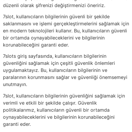
düzenli olarak şifrenizi değiştirmenizi öneririz.
7slot, kullanıcıların bilgilerinin güvenli bir şekilde
saklanmasını ve işlemi gerçekleştirmelerini sağlamak için
en modern teknolojileri kullanır. Bu, kullanıcıların güvenli
bir ortamda oynayabileceklerini ve bilgilerinin
korunabileceğini garanti eder.
7slots giriş sayfasında, kullanıcıların bilgilerinin
güvenliğini sağlamak için çeşitli güvenlik önlemleri
uygulamaktayız. Bu, kullanıcıların bilgilerinin ve
paralarının korunmasını sağlar ve güvenliği önemsemeyi
unutmayın.
7slot, kullanıcıların bilgilerinin güvenliğini sağlamak için
verimli ve etkili bir şekilde çalışır. Güvenlik
politikalarımız, kullanıcıların güvenli bir ortamda
oynayabileceklerini ve bilgilerinin korunabileceğini
garanti eder.