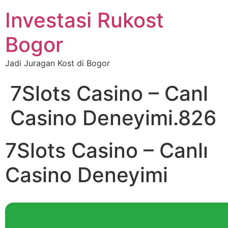
Investasi Rukost
Bogor
Jadi Juragan Kost di Bogor
7Slots Casino – Canl
Casino Deneyimi.826
7Slots Casino – Canlı
Casino Deneyimi