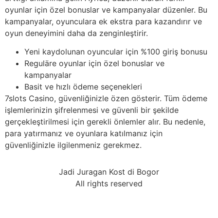
oyunlar için özel bonuslar ve kampanyalar düzenler. Bu
kampanyalar, oyunculara ek ekstra para kazandırır ve
oyun deneyimini daha da zenginleştirir.
Yeni kaydolunan oyuncular için %100 giriş bonusu
Reguläre oyunlar için özel bonuslar ve
kampanyalar
Basit ve hızlı ödeme seçenekleri
7slots Casino, güvenliğinizle özen gösterir. Tüm ödeme
işlemlerinizin şifrelenmesi ve güvenli bir şekilde
gerçekleştirilmesi için gerekli önlemler alır. Bu nedenle,
para yatırmanız ve oyunlara katılmanız için
güvenliğinizle ilgilenmeniz gerekmez.
Jadi Juragan Kost di Bogor
All rights reserved