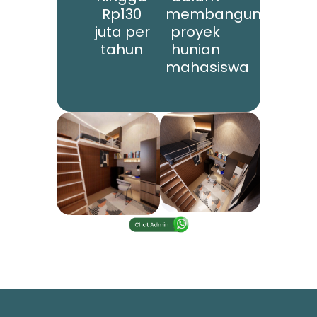
Rp130
membangun
juta per
proyek
tahun
hunian
mahasiswa