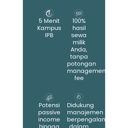
5 Menit
100%
Kampus
hasil
IPB
sewa
milik
Anda,
tanpa
potongan
management
fee
Potensi
Didukung
passive
manajemen
income
berpengalaman
hingga
dalam