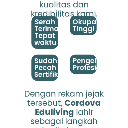
kualitas dan
kredibilitas kami.
Serah
Okupansi
Terima
Tinggi
Tepat
waktu
Sudah
Pengelolaan
Pecah
Profesional
Sertifikat
Dengan rekam jejak
tersebut,
Cordova
Eduliving
lahir
sebagai langkah