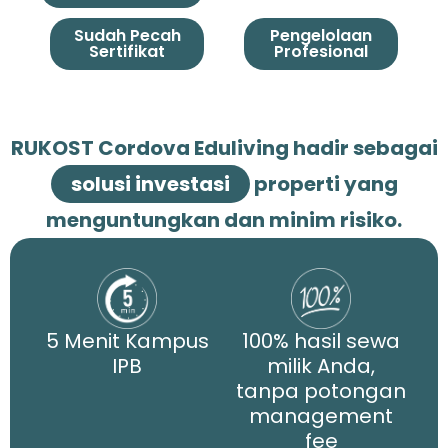
Sudah Pecah
Pengelolaan
Sertifikat
Profesional
RUKOST Cordova Eduliving hadir sebagai
solusi investasi
properti yang
menguntungkan dan minim risiko.
5 Menit Kampus
100% hasil sewa
IPB
milik Anda,
tanpa potongan
management
fee