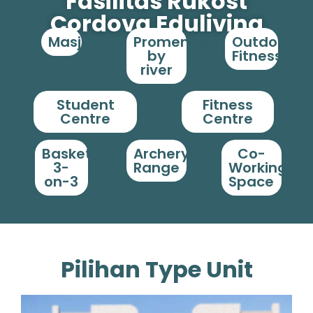
Fasilitas Rukost
Cordova Eduliving
Masjid
Promenade
Outdoor
by
Fitness
river
Student
Fitness
Centre
Centre
Basket
Archery
Co-
3-
Range
Working
on-3
Space
Pilihan Type Unit