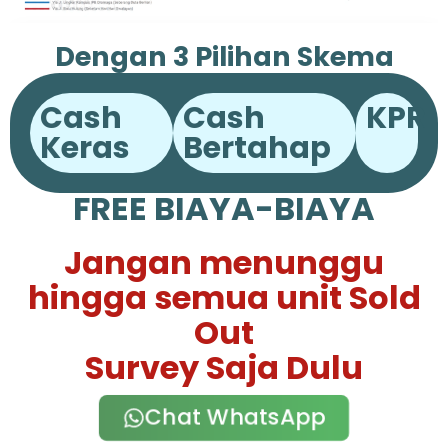
Dengan 3 Pilihan Skema
Pembayaran
Cash
Cash
KPR
Keras
Bertahap
FREE BIAYA-BIAYA
Jangan menunggu
hingga semua unit Sold
Out
Survey Saja Dulu
Chat WhatsApp