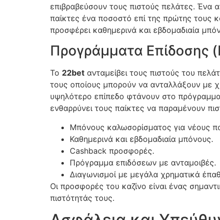
επιβραβεύσουν τους πιστούς πελάτες. Ένα α
παίκτες ένα ποσοστό επί της πρώτης τους κ
προσφέρει καθημερινά και εβδομαδιαία μπό
Προγράμματα Επίδοσης (L
Το
22bet
ανταμείβει τους πιστούς του πελά
τους οποίους μπορούν να ανταλλάξουν με χρ
υψηλότερο επίπεδο φτάνουν στο πρόγραμμα 
ενθαρρύνει τους παίκτες να παραμένουν πισ
Μπόνους καλωσορίσματος για νέους πα
Καθημερινά και εβδομαδιαία μπόνους.
Cashback προσφορές.
Πρόγραμμα επιδόσεων με ανταμοιβές.
Διαγωνισμοί με μεγάλα χρηματικά έπαθ
Οι προσφορές του καζίνο είναι ένας σημαντ
πιστότητάς τους.
Ασφάλεια και Υπεύθυν