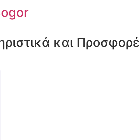
Bogor
ριστικά και Προσφορέ