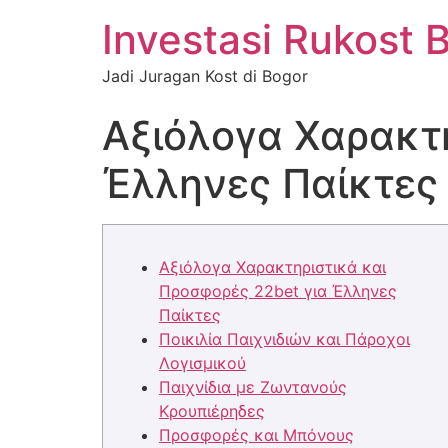
Investasi Rukost 
Jadi Juragan Kost di Bogor
Αξιόλογα Χαρακτη
Έλληνες Παίκτες
Αξιόλογα Χαρακτηριστικά και
Προσφορές 22bet για Έλληνες
Παίκτες
Ποικιλία Παιχνιδιών και Πάροχοι
Λογισμικού
Παιχνίδια με Ζωντανούς
Κρουπιέρηδες
Προσφορές και Μπόνους