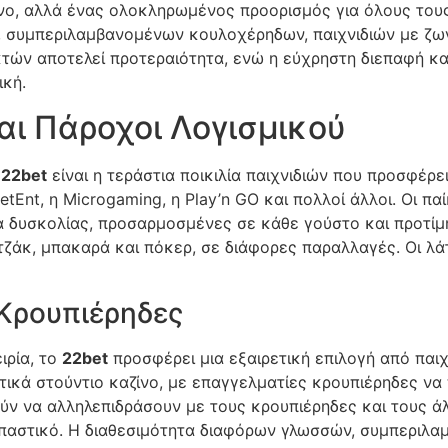
ίνο, αλλά ένας ολοκληρωμένος προορισμός για όλους τους
ν, συμπεριλαμβανομένων κουλοχέρηδων, παιχνιδιών με ζω
κτών αποτελεί προτεραιότητα, ενώ η εύχρηστη διεπαφή κ
ική.
αι Πάροχοι Λογισμικού
υ
22bet
είναι η τεράστια ποικιλία παιχνιδιών που προσφέρε
tEnt, η Microgaming, η Play’n GO και πολλοί άλλοι. Οι π
α δυσκολίας, προσαρμοσμένες σε κάθε γούστο και προτίμη
τζάκ, μπακαρά και πόκερ, σε διάφορες παραλλαγές. Οι λά
 Κρουπιέρηδες
ιρία, το
22bet
προσφέρει μια εξαιρετική επιλογή από παι
τικά στούντιο καζίνο, με επαγγελματίες κρουπιέρηδες ν
ούν να αλληλεπιδράσουν με τους κρουπιέρηδες και τους ά
ρπαστικό. Η διαθεσιμότητα διαφόρων γλωσσών, συμπεριλα