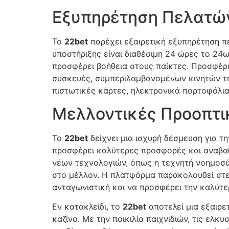
Εξυπηρέτηση Πελατών
Το
22bet
παρέχει εξαιρετική εξυπηρέτηση π
υποστήριξης είναι διαθέσιμη 24 ώρες το 24ω
προσφέρει βοήθεια στους παίκτες. Προσφέρε
συσκευές, συμπεριλαμβανομένων κινητών τηλ
πιστωτικές κάρτες, ηλεκτρονικά πορτοφόλια
Μελλοντικές Προοπτικ
Το
22bet
δείχνει μια ισχυρή δέσμευση για τ
προσφέρει καλύτερες προσφορές και αναβαθ
νέων τεχνολογιών, όπως η τεχνητή νοημοσύν
στο μέλλον. Η πλατφόρμα παρακολουθεί στεν
ανταγωνιστική και να προσφέρει την καλύτερ
Εν κατακλείδι, το
22bet
αποτελεί μια εξαιρε
καζίνο. Με την ποικιλία παιχνιδιών, τις ελ