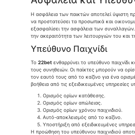
Η ασφάλεια των παικτών αποτελεί ύψιστη π
να προστατεύσει τα προσωπικά και οικονομ
εξασφαλίσει την ασφάλεια των συναλλαγών. 
την ακεραιτότητα των λειτουργιών του και 
Υπεύθυνο Παιχνίδι
Το
22bet
ενθαρρύνει το υπεύθυνο παιχνίδι κ
τους συνηθειών. Οι παίκτες μπορούν να ορί
τον εαυτό τους από το καζίνο για ένα ορισμ
βοήθεια από τις εξειδικευμένες υπηρεσίες υ
Ορισμός ορίων κατάθεσης.
Ορισμός ορίων απώλειας.
Ορισμός ορίων χρόνου παιχνιδιού.
Αυτό-αποκλεισμός από το καζίνο.
Υποστήριξη από εξειδικευμένες υπηρεσ
Η προώθηση του υπεύθυνου παιχνιδιού αποτ