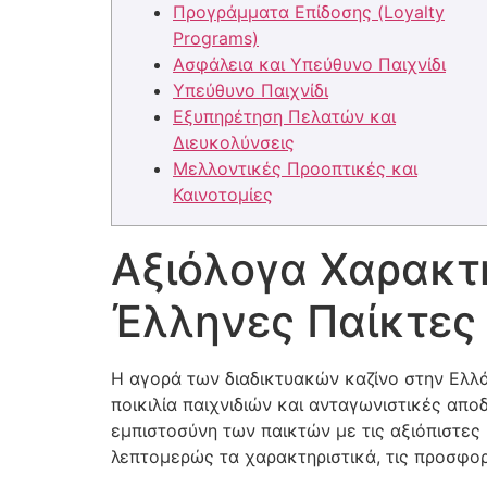
Προγράμματα Επίδοσης (Loyalty
Programs)
Ασφάλεια και Υπεύθυνο Παιχνίδι
Υπεύθυνο Παιχνίδι
Εξυπηρέτηση Πελατών και
Διευκολύνσεις
Μελλοντικές Προοπτικές και
Καινοτομίες
Αξιόλογα Χαρακτη
Έλληνες Παίκτες
Η αγορά των διαδικτυακών καζίνο στην Ελλ
ποικιλία παιχνιδιών και ανταγωνιστικές απο
εμπιστοσύνη των παικτών με τις αξιόπιστες
λεπτομερώς τα χαρακτηριστικά, τις προσφορ