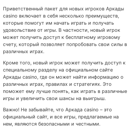
Приветственный пакет для новых игроков Аркады
casino включает в себя несколько преимуществ,
которые помогут им начать играть и получать
удовольствие от игры. В частности, новый игрок
может получить доступ к бесплатному игровому
счету, который позволяет попробовать свои силы в
различных играх.
Кроме того, новый игрок может получить доступ к
специальному разделу на официальном сайте
Аркады casino, где он может найти информацию о
различных играх, правилах и стратегиях. Это
поможет ему лучше понять, как играть в различные
игры и увеличить свои шансы на выигрыш.
Важно! Не забывайте, что Аркада casino – это
официальный сайт, и все игры, предлагаемые на
нем, являются безопасными и честными.