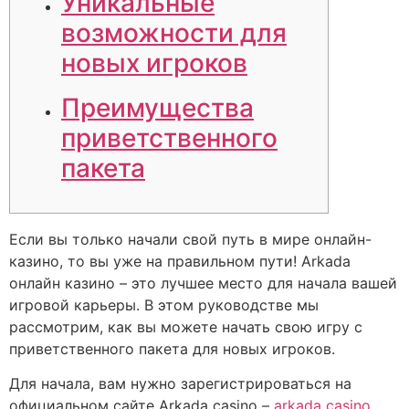
Уникальные
возможности для
новых игроков
Преимущества
приветственного
пакета
Если вы только начали свой путь в мире онлайн-
казино, то вы уже на правильном пути! Arkada
онлайн казино – это лучшее место для начала вашей
игровой карьеры. В этом руководстве мы
рассмотрим, как вы можете начать свою игру с
приветственного пакета для новых игроков.
Для начала, вам нужно зарегистрироваться на
официальном сайте Arkada casino –
arkada casino