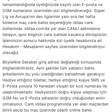
tamamlandığında üyeliğinizde kayıtlı olan E-posta ve
GSM numaranız üzerinden sizi bilgilendireceğiz. Süper
Lig ve Avrupa’nın dev liglerinin yanı sıra her hafta
binlerce maç canlı bahis seçeneğiyle iddaa canlı
bülteninde. Iddaa.com’da yer alan CANLI sekmesine
tıklayın, spor bilginizi canlı bahisle kazanca dönüştürün.
İşleminizin sonucu hakkında sizi üyelik hesabınıza ait
Hesabım – Mesajlarım sayfası üzerinden bilgilendiriyor
olacağız.
Böylelikle Sekabet giriş adresi değişikliği konusunda
bilgilendirilirsiniz. Aynı şekilde tüm yabancı bahis
şirketlerinin bu yolu izlediğinden bahsetmek gerekiyor.
Hediye ettiğiniz biletler, hediye ettiğiniz kişiye SMS ve
E-Posta yoluyla 10 haneden oluşan bir kod numarası ile
ulaştırılmaktadır. Hediyenizin doğru kişiye ulaşması için
GSM No ve E-Posta adresinin doğru olduğundan emin
olmalısınız. Canlı iddaa programında yer alan maçlardan
birini seçip bu maç üzerinde çeşitli online bahis