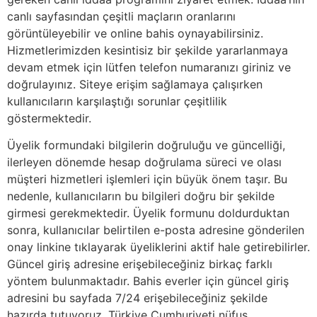
canlı sayfasından çeşitli maçların oranlarını
görüntüleyebilir ve online bahis oynayabilirsiniz.
Hizmetlerimizden kesintisiz bir şekilde yararlanmaya
devam etmek için lütfen telefon numaranızı giriniz ve
doğrulayınız. Siteye erişim sağlamaya çalışırken
kullanıcıların karşılaştığı sorunlar çeşitlilik
göstermektedir.
Üyelik formundaki bilgilerin doğruluğu ve güncelliği,
ilerleyen dönemde hesap doğrulama süreci ve olası
müşteri hizmetleri işlemleri için büyük önem taşır. Bu
nedenle, kullanıcıların bu bilgileri doğru bir şekilde
girmesi gerekmektedir. Üyelik formunu doldurduktan
sonra, kullanıcılar belirtilen e-posta adresine gönderilen
onay linkine tıklayarak üyeliklerini aktif hale getirebilirler.
Güncel giriş adresine erişebileceğiniz birkaç farklı
yöntem bulunmaktadır. Bahis everler için güncel giriş
adresini bu sayfada 7/24 erişebileceğiniz şekilde
hazırda tutuyoruz. Türkiye Cumhuriyeti nüfus