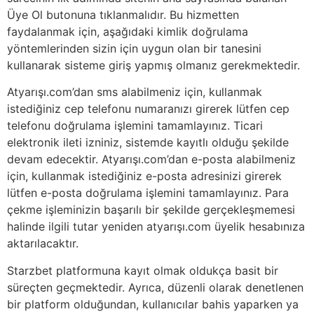
Üye Ol butonuna tıklanmalıdır. Bu hizmetten
faydalanmak için, aşağıdaki kimlik doğrulama
yöntemlerinden sizin için uygun olan bir tanesini
kullanarak sisteme giriş yapmış olmanız gerekmektedir.
Atyarışı.com’dan sms alabilmeniz için, kullanmak
istediğiniz cep telefonu numaranızı girerek lütfen cep
telefonu doğrulama işlemini tamamlayınız. Ticari
elektronik ileti izniniz, sistemde kayıtlı olduğu şekilde
devam edecektir. Atyarışı.com’dan e-posta alabilmeniz
için, kullanmak istediğiniz e-posta adresinizi girerek
lütfen e-posta doğrulama işlemini tamamlayınız. Para
çekme işleminizin başarılı bir şekilde gerçekleşmemesi
halinde ilgili tutar yeniden atyarışı.com üyelik hesabınıza
aktarılacaktır.
Starzbet platformuna kayıt olmak oldukça basit bir
süreçten geçmektedir. Ayrıca, düzenli olarak denetlenen
bir platform olduğundan, kullanıcılar bahis yaparken ya