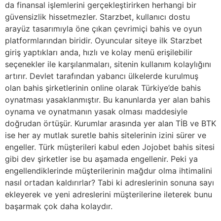
da finansal işlemlerini gerçekleştirirken herhangi bir
güvensizlik hissetmezler. Starzbet, kullanıcı dostu
arayüz tasarımıyla öne çıkan çevrimiçi bahis ve oyun
platformlarından biridir. Oyuncular siteye ilk Starzbet
giriş yaptıkları anda, hızlı ve kolay menü erişilebilir
seçenekler ile karşılanmaları, sitenin kullanım kolaylığını
artırır. Devlet tarafından yabancı ülkelerde kurulmuş
olan bahis şirketlerinin online olarak Türkiye’de bahis
oynatması yasaklanmıştır. Bu kanunlarda yer alan bahis
oynama ve oynatmanın yasak olması maddesiyle
doğrudan örtüşür. Kurumlar arasında yer alan TİB ve BTK
ise her ay mutlak suretle bahis sitelerinin izini sürer ve
engeller. Türk müşterileri kabul eden Jojobet bahis sitesi
gibi dev şirketler ise bu aşamada engellenir. Peki ya
engellendiklerinde müşterilerinin mağdur olma ihtimalini
nasıl ortadan kaldırırlar? Tabi ki adreslerinin sonuna sayı
ekleyerek ve yeni adreslerini müşterilerine ileterek bunu
başarmak çok daha kolaydır.