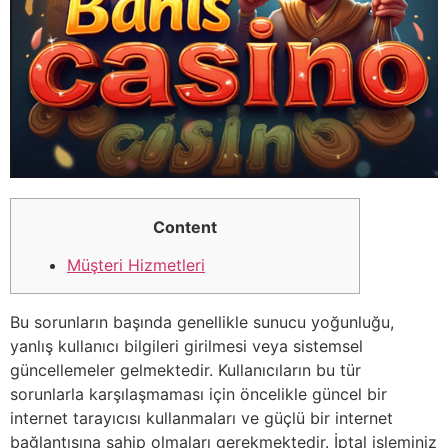
Content
Müşteri Hizmetleri
Bu sorunların başında genellikle sunucu yoğunluğu,
yanlış kullanıcı bilgileri girilmesi veya sistemsel
güncellemeler gelmektedir. Kullanıcıların bu tür
sorunlarla karşılaşmaması için öncelikle güncel bir
internet tarayıcısı kullanmaları ve güçlü bir internet
bağlantısına sahip olmaları gerekmektedir. İptal işleminiz