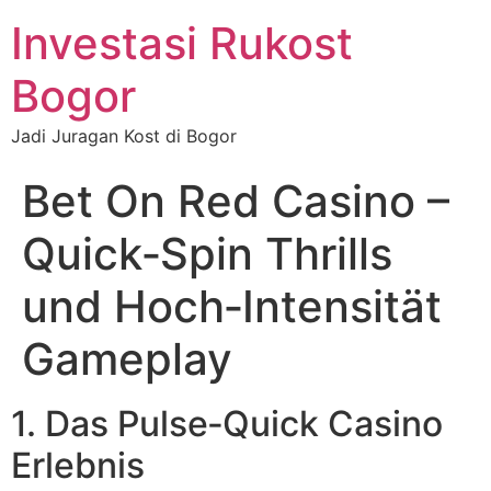
Investasi Rukost
Bogor
Jadi Juragan Kost di Bogor
Bet On Red Casino –
Quick‑Spin Thrills
und Hoch‑Intensität
Gameplay
1. Das Pulse‑Quick Casino
Erlebnis