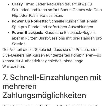
Crazy Time:
Jeder Rad‑Dreh dauert etwa 10
Sekunden und kann sofort Bonus‑Games wie Coin
Flip oder Pachinko auslösen.
Power Up Roulette:
Schnelle Runden mit einem
Spin pro Runde und sofortigen Auszahlungen.
Power Blackjack:
Klassische Blackjack‑Regeln,
aber in kurzen Burst‑Sessions mit drei Händen pro
Session.
Der Vorteil dieser Spiele ist, dass sie die Präsenz eines
Live‑Dealers mit kurzen Rundenzeiten kombinieren—so
kannst du Authentizität genießen, ohne lange
Wartezeiten.
7. Schnell‑Einzahlungen mit
mehreren
Zahlungsmöglichkeiten