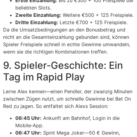
Erste Einzahlung:
Bis zu €300 + 100 Freispiele bei
beliebten Slots.
Zweite Einzahlung:
Weitere €500 + 125 Freispiele.
Dritte Einzahlung:
Letzte €700 + 125 Freispiele.
Da die Umsatzbedingungen an den Bonusbetrag und
nicht an die Gesamteinzahlung gebunden sind, können
Spieler Freispiele schnell in echte Gewinne umwandeln,
wenn sie die richtigen Kombinationen treffen.
9. Spieler‑Geschichte: Ein
Tag im Rapid Play
Lerne Alex kennen—einen Pendler, der zwanzig Minuten
zwischen Zügen nutzt, um schnelle Gewinne bei Bet On
Red zu jagen. So entfaltet sich Alexs Session:
06:45 Uhr:
Ankunft am Bahnhof, Login in die
Mobile‑App.
06:47 Uhr:
Spint Mega Joker—50 € Gewinn,