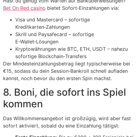
Hast du genug vom Warten auf Banküberweisungen?
Bet On Red casino
bietet Sofort‑Einzahlungen via:
Visa und Mastercard – sofortige
Kreditkarten‑Zahlungen
Skrill und Paysafecard – sofortige
E‑Wallet‑Lösungen
Kryptowährungen wie BTC, ETH, USDT – nahezu
sofortige Blockchain‑Transfers
Der Mindesteinzahlungsbetrag liegt typischerweise bei
€15, sodass du dein Session‑Bankroll schnell aufladen
kannst, noch bevor du den ersten Spin machst.
8. Boni, die sofort ins Spiel
kommen
Das Willkommensangebot ist großzügig, wird aber fast
sofort aktiviert, sobald du eine Einzahlung tätigst: