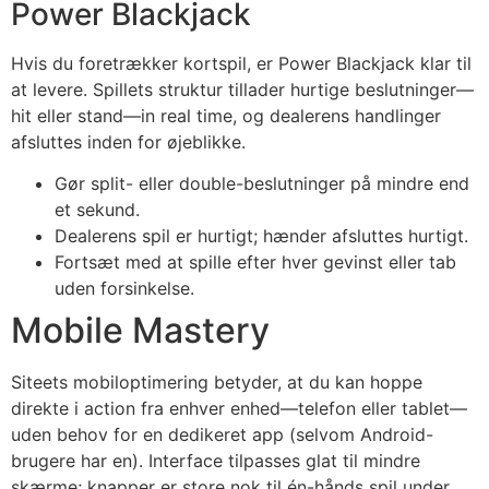
Power Blackjack
Hvis du foretrækker kortspil, er Power Blackjack klar til
at levere. Spillets struktur tillader hurtige beslutninger—
hit eller stand—in real time, og dealerens handlinger
afsluttes inden for øjeblikke.
Gør split- eller double-beslutninger på mindre end
et sekund.
Dealerens spil er hurtigt; hænder afsluttes hurtigt.
Fortsæt med at spille efter hver gevinst eller tab
uden forsinkelse.
Mobile Mastery
Siteets mobiloptimering betyder, at du kan hoppe
direkte i action fra enhver enhed—telefon eller tablet—
uden behov for en dedikeret app (selvom Android-
brugere har en). Interface tilpasses glat til mindre
skærme; knapper er store nok til én-hånds spil under