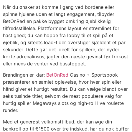
Når du ønsker at komme i gang ved bordene eller
spinne hjulene uden et langt engagement, tilbyder
BetOnRed en pakke bygget omkring øjeblikkelig
tilfredsstillelse. Plattformens layout er strømlinet for
hastighed; du kan hoppe fra lobby til et spil på et
øjeblik, og siteets load-tider overstiger sjældent et par
sekunder. Dette gør det ideelt for spillere, der nyder
korte adrenalinsus, jagter den næste gevinst før frokost
eller mens de venter ved busstoppet.
Brandingen er klar:
BetOnRed
Casino + Sportsbook
præsenterer en samlet oplevelse, hvor hver spin eller
hånd giver et hurtigt resultat. Du kan vælge blandt over
seks tusinde titler, selvom de mest populære valg for
hurtig spil er Megaways slots og high‑roll live roulette
runder.
Med et generøst velkomsttilbud, der kan øge din
bankroll op til €1500 over tre indskud, har du nok buffer