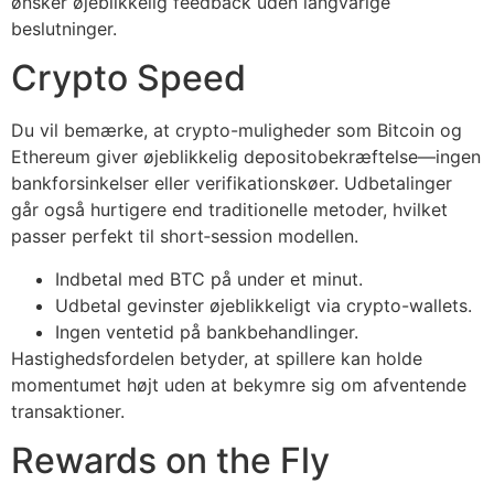
ønsker øjeblikkelig feedback uden langvarige
beslutninger.
Crypto Speed
Du vil bemærke, at crypto-muligheder som Bitcoin og
Ethereum giver øjeblikkelig depositobekræftelse—ingen
bankforsinkelser eller verifikationskøer. Udbetalinger
går også hurtigere end traditionelle metoder, hvilket
passer perfekt til short‑session modellen.
Indbetal med BTC på under et minut.
Udbetal gevinster øjeblikkeligt via crypto-wallets.
Ingen ventetid på bankbehandlinger.
Hastighedsfordelen betyder, at spillere kan holde
momentumet højt uden at bekymre sig om afventende
transaktioner.
Rewards on the Fly