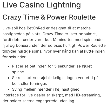
Live Casino Lightning
Crazy Time & Power Roulette
Live-spil hos BetOnRed er designet til at matche
hastigheden på slots. Crazy Time er især populært,
fordi dets runder varer kun få minutter, med spinnende
hjul og bonusrunder, der udløses hurtigt. Power Roulette
tilbyder hurtige spins, hvor hver hånd kan afslutte inden
for sekunder.
Placer et bet inden for 5 sekunder; se hjulet
spinne.
Se resultaterne øjeblikkeligt—ingen ventetid på
kort eller terninger.
Sving mellem hænder i høj hastighed.
Interface for live dealer er skarpt, med HD-streaming,
der holder seerne engagerede uden lag.