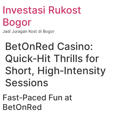
Investasi Rukost
Bogor
Jadi Juragan Kost di Bogor
BetOnRed Casino:
Quick‑Hit Thrills for
Short, High‑Intensity
Sessions
Fast‑Paced Fun at
BetOnRed