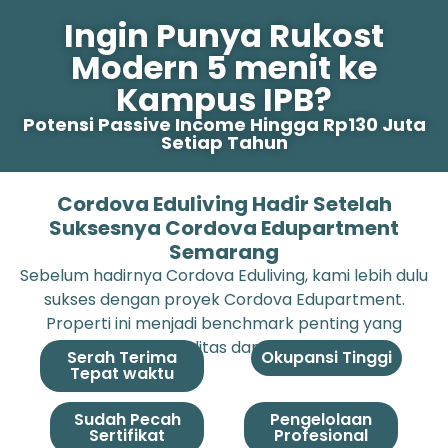
Ingin Punya Rukost
Modern 5 menit ke
Kampus IPB?
Potensi Passive Income Hingga Rp130 Juta
Setiap Tahun
Cordova Eduliving Hadir Setelah
Suksesnya Cordova Edupartment
Semarang
Sebelum hadirnya Cordova Eduliving, kami lebih dulu
sukses dengan proyek Cordova Edupartment.
Properti ini menjadi benchmark penting yang
membuktikan kualitas dan kredibilitas kami.
Serah Terima
Okupansi Tinggi
Tepat waktu
Sudah Pecah
Pengelolaan
Sertifikat
Profesional