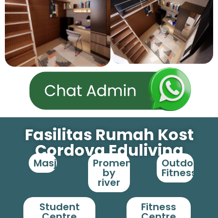
Fasilitas Rumah Kost
Cordova Eduliving
Masjid
Promenade
Outdoor
by
Fitness
river
Student
Fitness
Centre
Centre