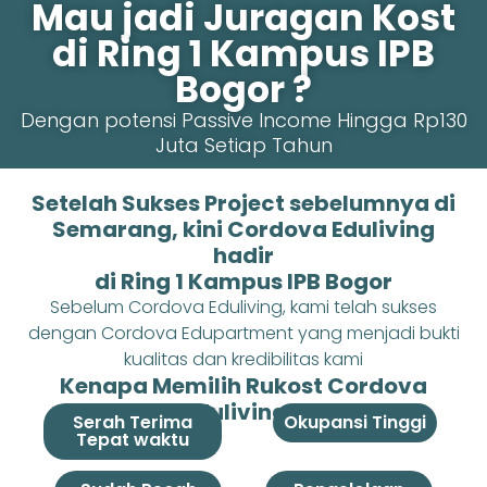
Mau jadi Juragan Kost
di Ring 1 Kampus IPB
Bogor ?
Dengan potensi Passive Income Hingga Rp130
Juta Setiap Tahun
Setelah Sukses Project sebelumnya di
Semarang, kini Cordova Eduliving
hadir
di Ring 1 Kampus IPB Bogor
Sebelum Cordova Eduliving, kami telah sukses
dengan Cordova Edupartment yang menjadi bukti
kualitas dan kredibilitas kami
Kenapa Memilih Rukost Cordova
Eduliving ?
Serah Terima
Okupansi Tinggi
Tepat waktu