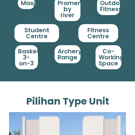
Masjid
Promenade
Outdoor
by
Fitness
river
Student
Fitness
Centre
Centre
Basket
Archery
Co-
3-
Range
Working
on-3
Space
Pilihan Type Unit