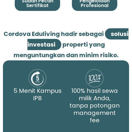
Sudah Pecah
Pengelolaan
Sertifikat
Profesional
Cordova Eduliving hadir sebagai
solusi
investasi
properti yang
menguntungkan dan minim risiko.
5 Menit Kampus
100% hasil sewa
IPB
milik Anda,
tanpa potongan
management
fee