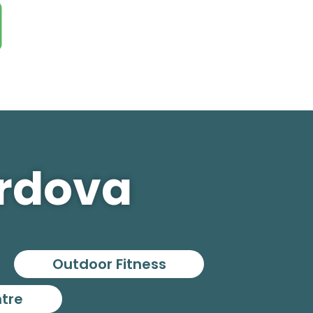
ordova
Outdoor Fitness
ntre