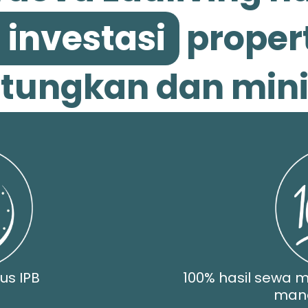
 investasi
proper
ungkan dan minim
us IPB
100% hasil sewa m
man