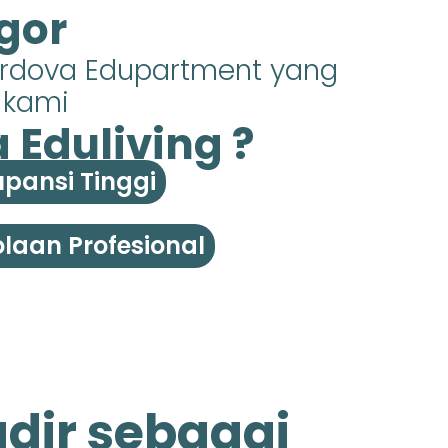
gor
ordova Edupartment yang
s kami
Eduliving ?
pansi Tinggi
laan Profesional
dir sebagai