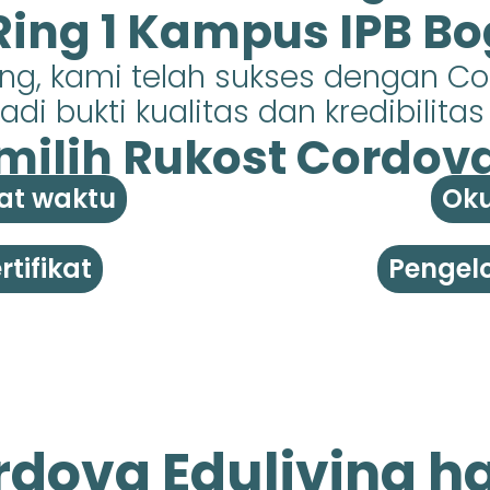
 Ring 1 Kampus IPB Bo
ing, kami telah sukses dengan C
di bukti kualitas dan kredibilita
ilih Rukost Cordova 
at waktu
Oku
tifikat
Pengelo
dova Eduliving ha