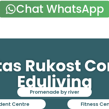
Chat WhatsApp
itas Rukost C
Eduliving
Promenade by river
dent Centre
Fitness Ce