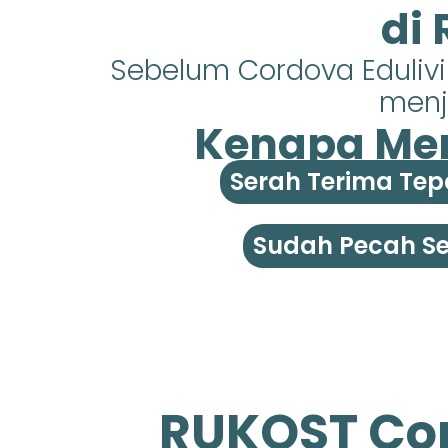
di
Sebelum Cordova Eduliv
menja
Kenapa Mem
Serah Terima Tep
Sudah Pecah Ser
RUKOST Cor