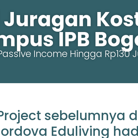
 Juragan Kost 
mpus IPB Bogo
Passive Income Hingga Rp130 J
Project sebelumnya d
ordova Eduliving had