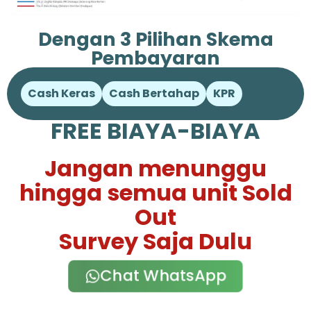
Dengan 3 Pilihan Skema
Pembayaran
Cash Keras
Cash Bertahap
KPR
FREE BIAYA-BIAYA
Jangan menunggu
hingga semua unit Sold
Out
Survey Saja Dulu
Chat WhatsApp