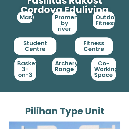
Fasilitas Rukost
Cordova Eduliving
Masjid
Promenade
Outdoor
by
Fitness
river
Student
Fitness
Centre
Centre
Basket
Archery
Co-
3-
Range
Working
on-3
Space
Pilihan Type Unit