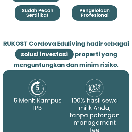
Sudah Pecah
Pengelolaan
Sertifikat
Profesional
RUKOST Cordova Eduliving hadir sebagai
solusi investasi
properti yang
menguntungkan dan minim risiko.
5 Menit Kampus
100% hasil sewa
IPB
milik Anda,
tanpa potongan
management
fee