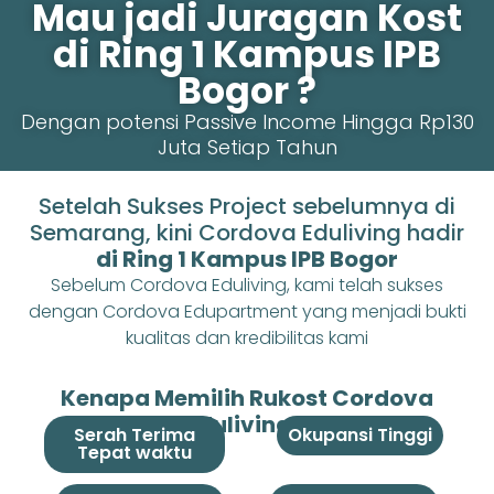
Mau jadi Juragan Kost
di Ring 1 Kampus IPB
Bogor ?
Dengan potensi Passive Income Hingga Rp130
Juta Setiap Tahun
Setelah Sukses Project sebelumnya di
Semarang, kini Cordova Eduliving hadir
di Ring 1 Kampus IPB Bogor
Sebelum Cordova Eduliving, kami telah sukses
dengan Cordova Edupartment yang menjadi bukti
kualitas dan kredibilitas kami
Kenapa Memilih Rukost Cordova
Eduliving ?
Serah Terima
Okupansi Tinggi
Tepat waktu