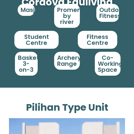
Cordova Eduliving
Masjid
Promenade
Outdoor
by
Fitness
river
Student
Fitness
Centre
Centre
Basket
Archery
Co-
3-
Range
Working
on-3
Space
Pilihan Type Unit