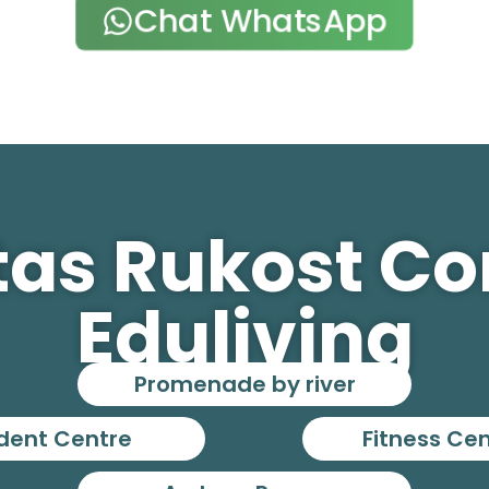
Chat WhatsApp
itas Rukost C
Eduliving
Promenade by river
dent Centre
Fitness Ce