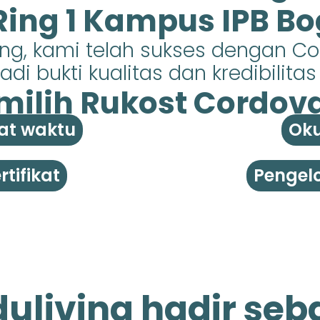
 Ring 1 Kampus IPB Bo
ing, kami telah sukses dengan C
di bukti kualitas dan kredibilita
ilih Rukost Cordova 
at waktu
Oku
tifikat
Pengelo
uliving hadir seb