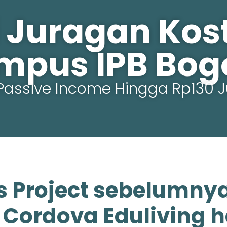
 Juragan Kost 
mpus IPB Bogo
Passive Income Hingga Rp130 J
s Project sebelumny
i Cordova Eduliving h