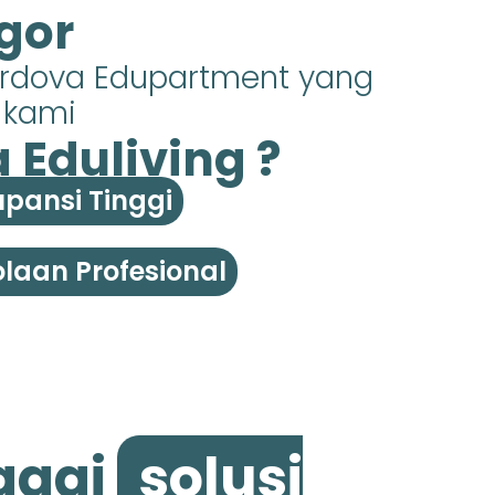
gor
ordova Edupartment yang
s kami
Eduliving ?
pansi Tinggi
laan Profesional
agai
solusi