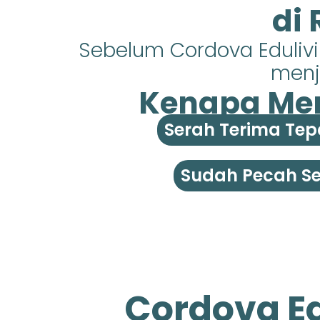
di
Sebelum Cordova Eduliv
menja
Kenapa Mem
Serah Terima Tep
Sudah Pecah Ser
Cordova Ed