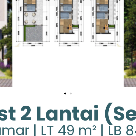
t 2 Lantai (Se
mar | LT 49 m² | LB 