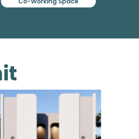
Co-Working Space
it