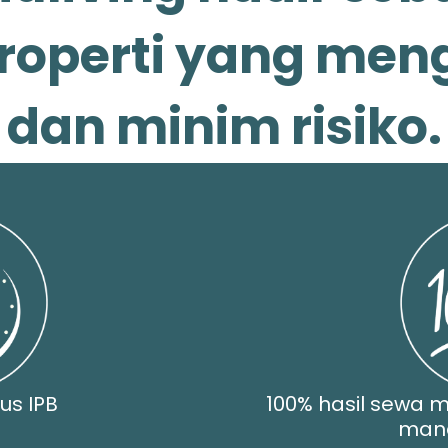
roperti yang me
dan minim risiko.
us IPB
100% hasil sewa m
man