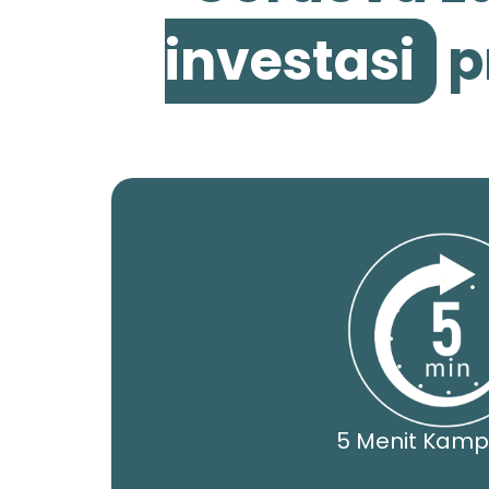
investasi
p
5 Menit Kamp