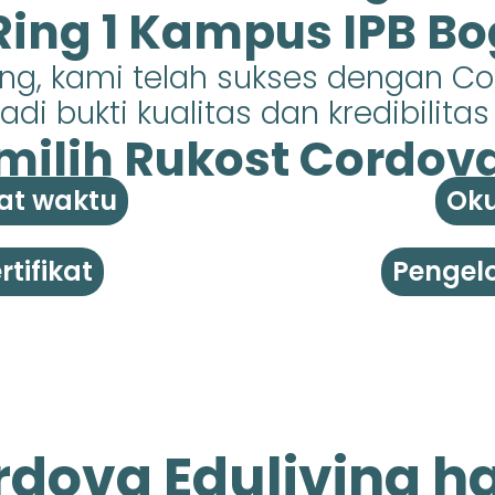
 Ring 1 Kampus IPB Bo
ing, kami telah sukses dengan C
di bukti kualitas dan kredibilita
ilih Rukost Cordova 
at waktu
Oku
tifikat
Pengelo
dova Eduliving ha