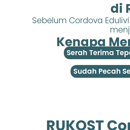
di
Sebelum Cordova Eduliv
menja
Kenapa Mem
Serah Terima Tep
Sudah Pecah Ser
RUKOST Cor