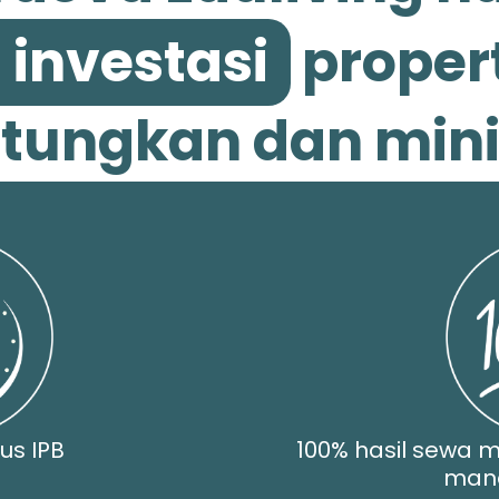
 investasi
proper
ungkan dan minim
us IPB
100% hasil sewa m
man