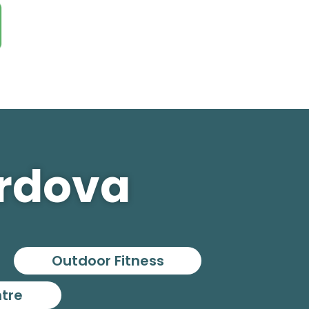
ordova
Outdoor Fitness
ntre