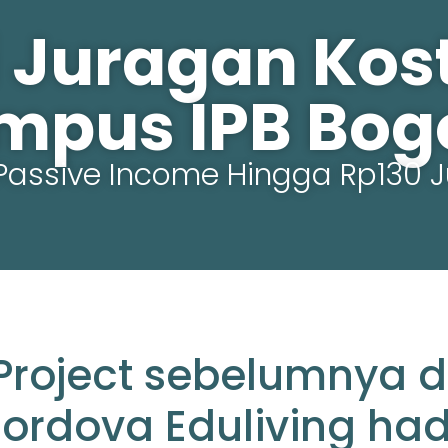
 Juragan Kost 
mpus IPB Bogo
Passive Income Hingga Rp130 J
Project sebelumnya d
ordova Eduliving had