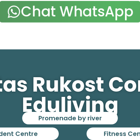
Chat WhatsApp
itas Rukost C
Eduliving
Promenade by river
dent Centre
Fitness Ce