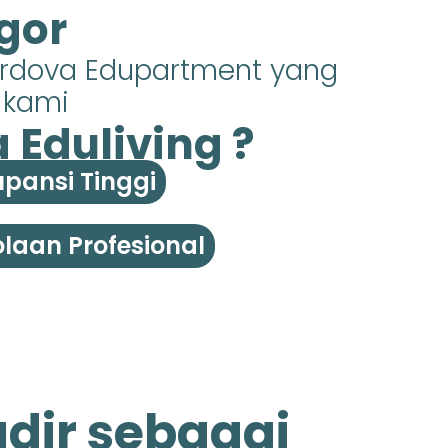
gor
ordova Edupartment yang
s kami
Eduliving ?
pansi Tinggi
laan Profesional
dir sebagai