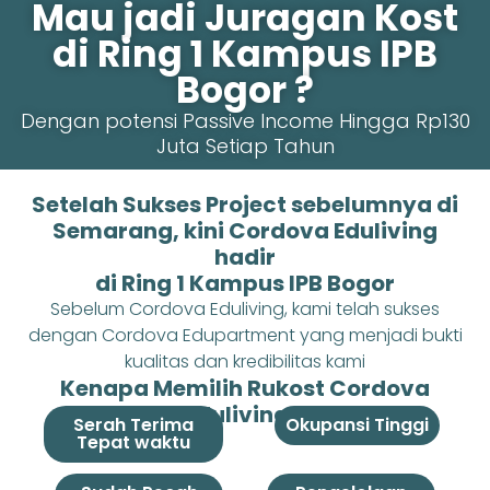
Mau jadi Juragan Kost
di Ring 1 Kampus IPB
Bogor ?
Dengan potensi Passive Income Hingga Rp130
Juta Setiap Tahun
Setelah Sukses Project sebelumnya di
Semarang, kini Cordova Eduliving
hadir
di Ring 1 Kampus IPB Bogor
Sebelum Cordova Eduliving, kami telah sukses
dengan Cordova Edupartment yang menjadi bukti
kualitas dan kredibilitas kami
Kenapa Memilih Rukost Cordova
Eduliving ?
Serah Terima
Okupansi Tinggi
Tepat waktu