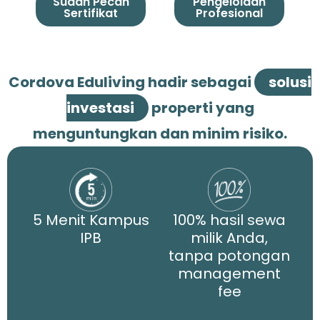
Sudah Pecah
Pengelolaan
Sertifikat
Profesional
Cordova Eduliving hadir sebagai
solusi
investasi
properti yang
menguntungkan dan minim risiko.
5 Menit Kampus
100% hasil sewa
IPB
milik Anda,
tanpa potongan
management
fee