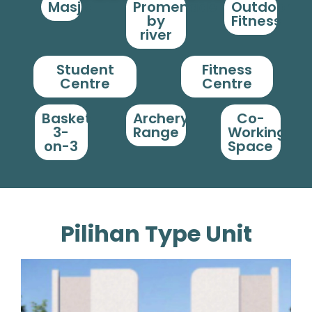
Masjid
Promenade
Outdoor
by
Fitness
river
Student
Fitness
Centre
Centre
Basket
Archery
Co-
3-
Range
Working
on-3
Space
Pilihan Type Unit