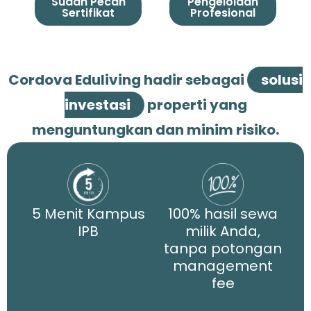
Sudah Pecah
Pengelolaan
Sertifikat
Profesional
Cordova Eduliving hadir sebagai
solusi
investasi
properti yang
menguntungkan dan minim risiko.
5 Menit Kampus
100% hasil sewa
IPB
milik Anda,
tanpa potongan
management
fee