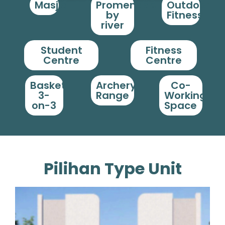
Masjid
Promenade
Outdoor
by
Fitness
river
Student
Fitness
Centre
Centre
Basket
Archery
Co-
3-
Range
Working
on-3
Space
Pilihan Type Unit