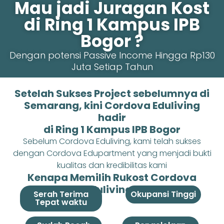
Mau jadi Juragan Kost
di Ring 1 Kampus IPB
Bogor ?
Dengan potensi Passive Income Hingga Rp130
Juta Setiap Tahun
Setelah Sukses Project sebelumnya di
Semarang, kini Cordova Eduliving
hadir
di Ring 1 Kampus IPB Bogor
Sebelum Cordova Eduliving, kami telah sukses
dengan Cordova Edupartment yang menjadi bukti
kualitas dan kredibilitas kami
Kenapa Memilih Rukost Cordova
Eduliving ?
Serah Terima
Okupansi Tinggi
Tepat waktu