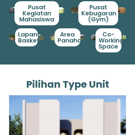
Pusat
Pusat
Kegiatan
Kebugaran
Mahasiswa
(Gym)
Lapangan
Area
Co-
Basket
Panahan
Working
Space
Pilihan Type Unit