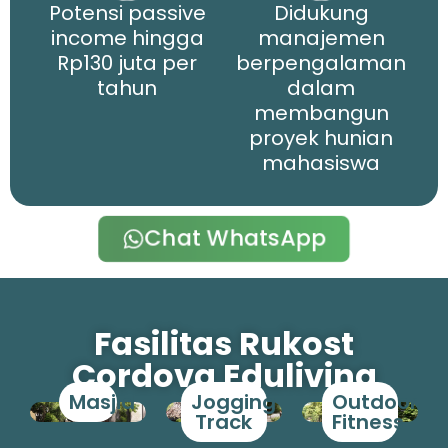
Potensi passive
Didukung
income hingga
manajemen
Rp130 juta per
berpengalaman
tahun
dalam
membangun
proyek hunian
mahasiswa
Chat WhatsApp
Fasilitas Rukost
Cordova Eduliving
Masjid
Jogging
Outdoor
Track
Fitness