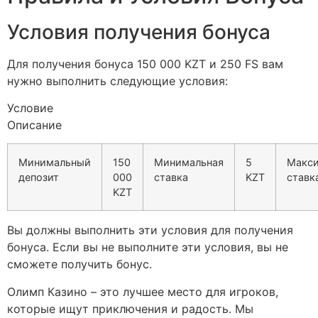
Условия получения бонуса
Для получения бонуса 150 000 KZT и 250 FS вам
нужно выполнить следующие условия:
Условие
Описание
Минимальный
150
Минимальная
5
Макси
депозит
000
ставка
KZT
ставк
KZT
Вы должны выполнить эти условия для получения
бонуса. Если вы не выполните эти условия, вы не
сможете получить бонус.
Олимп Казино – это лучшее место для игроков,
которые ищут приключения и радость. Мы