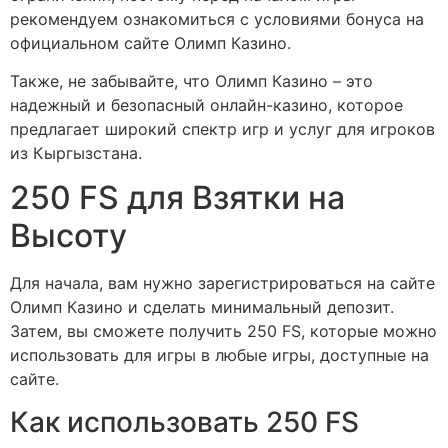
рекомендуем ознакомиться с условиями бонуса на
официальном сайте Олимп Казино.
Также, не забывайте, что Олимп Казино – это
надежный и безопасный онлайн-казино, которое
предлагает широкий спектр игр и услуг для игроков
из Кыргызстана.
250 FS для Взятки на
Высоту
Для начала, вам нужно зарегистрироваться на сайте
Олимп Казино и сделать минимальный депозит.
Затем, вы сможете получить 250 FS, которые можно
использовать для игры в любые игры, доступные на
сайте.
Как использовать 250 FS