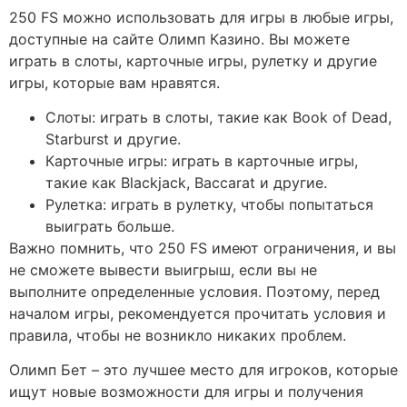
250 FS можно использовать для игры в любые игры,
доступные на сайте Олимп Казино. Вы можете
играть в слоты, карточные игры, рулетку и другие
игры, которые вам нравятся.
Слоты: играть в слоты, такие как Book of Dead,
Starburst и другие.
Карточные игры: играть в карточные игры,
такие как Blackjack, Baccarat и другие.
Рулетка: играть в рулетку, чтобы попытаться
выиграть больше.
Важно помнить, что 250 FS имеют ограничения, и вы
не сможете вывести выигрыш, если вы не
выполните определенные условия. Поэтому, перед
началом игры, рекомендуется прочитать условия и
правила, чтобы не возникло никаких проблем.
Олимп Бет – это лучшее место для игроков, которые
ищут новые возможности для игры и получения