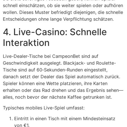
schnell einschätzen, ob sie weiter spielen oder aufhören
wollen. Dieses Muster befriedigt diejenigen, die schnelle
Entscheidungen ohne lange Verpflichtung schätzen.
4. Live-Casino: Schnelle
Interaktion
Live-Dealer-Tische bei CampeonBet sind auf
Geschwindigkeit ausgelegt. Blackjack- und Roulette-
Tische sind auf 60‑Sekunden-Runden eingestellt,
danach setzt der Dealer das Spiel automatisch zurück.
Spieler können eine Wette platzieren, ihre Karten
erhalten oder das Rad drehen und das Ergebnis sehen—
alles, noch bevor der nächste Kaffee getrunken ist.
Typisches mobiles Live-Spiel umfasst:
Eintritt in einen Tisch mit einem Mindesteinsatz
von €1.