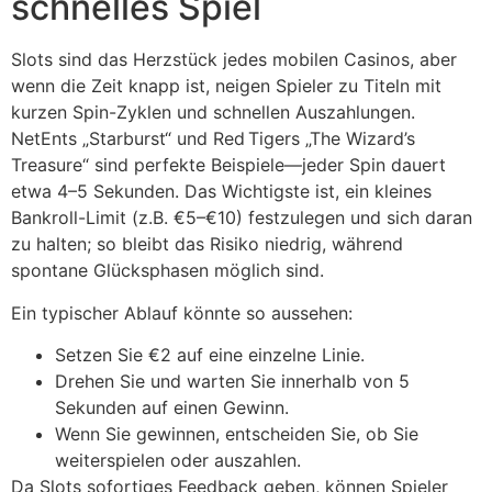
schnelles Spiel
Slots sind das Herzstück jedes mobilen Casinos, aber
wenn die Zeit knapp ist, neigen Spieler zu Titeln mit
kurzen Spin-Zyklen und schnellen Auszahlungen.
NetEnts „Starburst“ und Red Tigers „The Wizard’s
Treasure“ sind perfekte Beispiele—jeder Spin dauert
etwa 4–5 Sekunden. Das Wichtigste ist, ein kleines
Bankroll-Limit (z.B. €5–€10) festzulegen und sich daran
zu halten; so bleibt das Risiko niedrig, während
spontane Glücksphasen möglich sind.
Ein typischer Ablauf könnte so aussehen:
Setzen Sie €2 auf eine einzelne Linie.
Drehen Sie und warten Sie innerhalb von 5
Sekunden auf einen Gewinn.
Wenn Sie gewinnen, entscheiden Sie, ob Sie
weiterspielen oder auszahlen.
Da Slots sofortiges Feedback geben, können Spieler