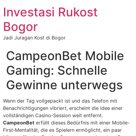
Investasi Rukost
Bogor
Jadi Juragan Kost di Bogor
CampeonBet Mobile
Gaming: Schnelle
Gewinne unterwegs
Wenn der Tag vollgepackt ist und das Telefon mit
Benachrichtigungen vibriert, erscheint die Idee einer
vollständigen Casino-Session weit entfernt.
CampeonBet
erfüllt dieses Bedürfnis mit einer Mobile-
First‑Mentalität, die es Spielern ermöglicht, ein paar