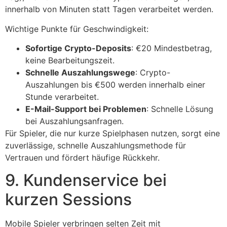
innerhalb von Minuten statt Tagen verarbeitet werden.
Wichtige Punkte für Geschwindigkeit:
Sofortige Crypto-Deposits
: €20 Mindestbetrag,
keine Bearbeitungszeit.
Schnelle Auszahlungswege
: Crypto-
Auszahlungen bis €500 werden innerhalb einer
Stunde verarbeitet.
E-Mail-Support bei Problemen
: Schnelle Lösung
bei Auszahlungsanfragen.
Für Spieler, die nur kurze Spielphasen nutzen, sorgt eine
zuverlässige, schnelle Auszahlungsmethode für
Vertrauen und fördert häufige Rückkehr.
9. Kundenservice bei
kurzen Sessions
Mobile Spieler verbringen selten Zeit mit