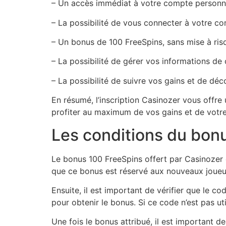
– Un accès immédiat à votre compte personn
– La possibilité de vous connecter à votre c
– Un bonus de 100 FreeSpins, sans mise à ris
– La possibilité de gérer vos informations de
– La possibilité de suivre vos gains et de déc
En résumé, l’inscription Casinozer vous offre
profiter au maximum de vos gains et de votr
Les conditions du bon
Le bonus 100 FreeSpins offert par Casinozer e
que ce bonus est réservé aux nouveaux joueur
Ensuite, il est important de vérifier que le 
pour obtenir le bonus. Si ce code n’est pas uti
Une fois le bonus attribué, il est important de