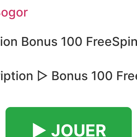
Bogor
tion Bonus 100 FreeSpi
ription ▷ Bonus 100 Fr
▶️ JOUER