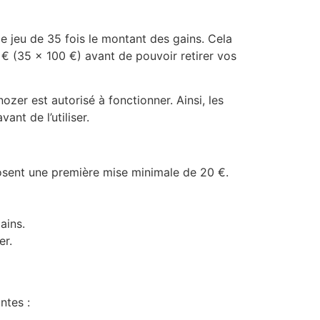
e jeu de 35 fois le montant des gains. Cela
€ (35 x 100 €) avant de pouvoir retirer vos
zer est autorisé à fonctionner. Ainsi, les
nt de l’utiliser.
posent une première mise minimale de 20 €.
ains.
er.
ntes :