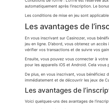
Conditions de l’offre : L’offre est réservée a
automatiquement après l’inscription. Le bonu
Les conditions de mise en jeu sont applicables
Les avantages de l’insc
En vous inscrivant sur Casinozer, vous bénéf
jeu en ligne. D’abord, vous obtenez un accès
vérifier vos transactions et de suivre vos gain
Ensuite, vous pouvez vous connecter à votre
pour les appareils iOS et Android. Cela vous 
De plus, en vous inscrivant, vous bénéficiez
immédiatement et de découvrir les jeux de Ca
Les avantages de l’inscri
Voici quelques-uns des avantages de l’inscrip