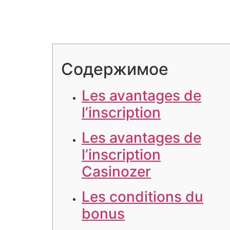
Содержимое
Les avantages de
l’inscription
Les avantages de
l’inscription
Casinozer
Les conditions du
bonus