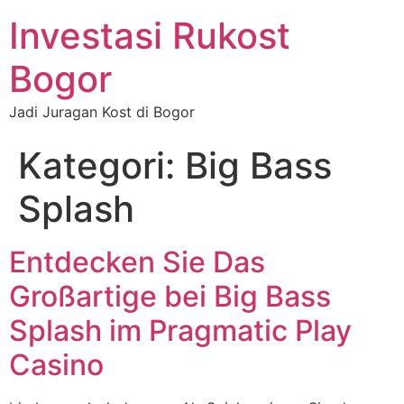
Investasi Rukost
Bogor
Jadi Juragan Kost di Bogor
Kategori:
Big Bass
Splash
Entdecken Sie Das
Großartige bei Big Bass
Splash im Pragmatic Play
Casino