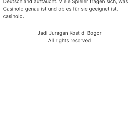
Deutschland auftaucht. Viele Spieler fragen sich, was
Casinolo genau ist und ob es für sie geeignet ist.
casinolo.
Jadi Juragan Kost di Bogor
All rights reserved