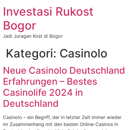
Investasi Rukost
Bogor
Jadi Juragan Kost di Bogor
Kategori:
Casinolo
Neue Casinolo Deutschland
Erfahrungen – Bestes
Casinolife 2024 in
Deutschland
Casinolo – ein Begriff, der in letzter Zeit immer wieder
im Zusammenhang mit den besten Online-Casinos in