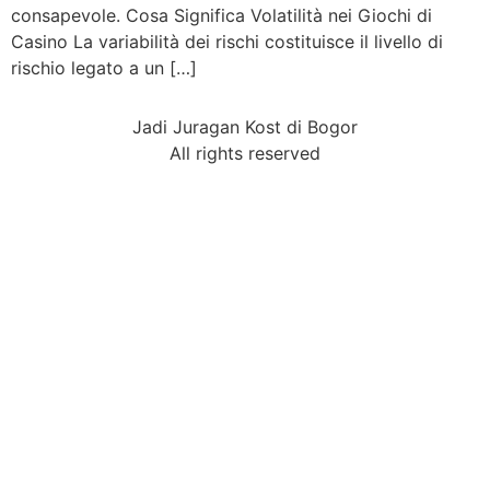
consapevole. Cosa Significa Volatilità nei Giochi di
Casino La variabilità dei rischi costituisce il livello di
rischio legato a un […]
Jadi Juragan Kost di Bogor
All rights reserved