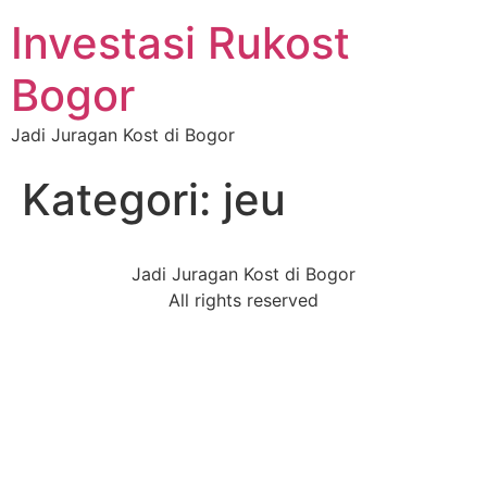
Investasi Rukost
Bogor
Jadi Juragan Kost di Bogor
Kategori:
jeu
Jadi Juragan Kost di Bogor
All rights reserved