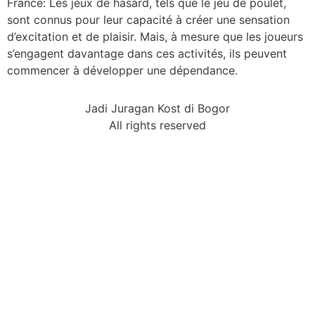
France: Les jeux de hasard, tels que le jeu de poulet,
sont connus pour leur capacité à créer une sensation
d’excitation et de plaisir. Mais, à mesure que les joueurs
s’engagent davantage dans ces activités, ils peuvent
commencer à développer une dépendance.
Jadi Juragan Kost di Bogor
All rights reserved