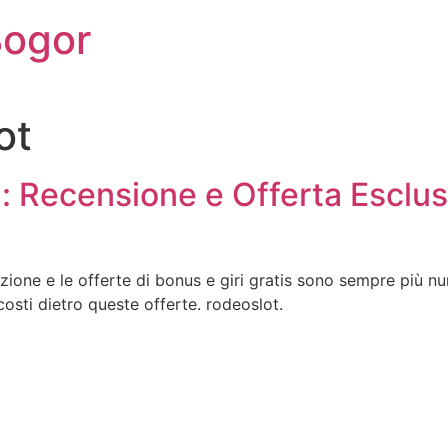
Bogor
ot
: Recensione e Offerta Esclus
uzione e le offerte di bonus e giri gratis sono sempre più n
costi dietro queste offerte. rodeoslot.