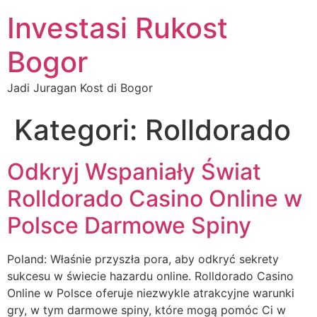
Investasi Rukost
Bogor
Jadi Juragan Kost di Bogor
Kategori:
Rolldorado
Odkryj Wspaniały Świat
Rolldorado Casino Online w
Polsce Darmowe Spiny
Poland: Właśnie przyszła pora, aby odkryć sekrety
sukcesu w świecie hazardu online. Rolldorado Casino
Online w Polsce oferuje niezwykle atrakcyjne warunki
gry, w tym darmowe spiny, które mogą pomóc Ci w