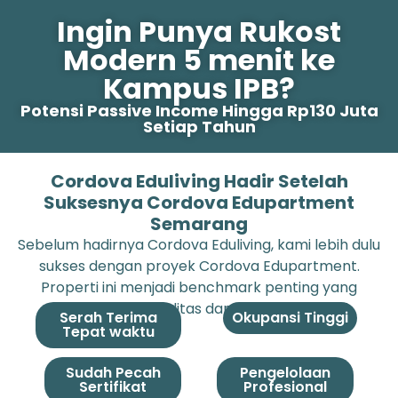
Ingin Punya Rukost
Modern 5 menit ke
Kampus IPB?
Potensi Passive Income Hingga Rp130 Juta
Setiap Tahun
Cordova Eduliving Hadir Setelah
Suksesnya Cordova Edupartment
Semarang
Sebelum hadirnya Cordova Eduliving, kami lebih dulu
sukses dengan proyek Cordova Edupartment.
Properti ini menjadi benchmark penting yang
membuktikan kualitas dan kredibilitas kami.
Serah Terima
Okupansi Tinggi
Tepat waktu
Sudah Pecah
Pengelolaan
Sertifikat
Profesional