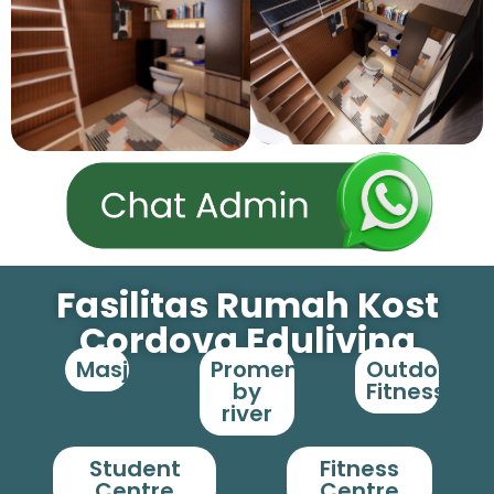
Fasilitas Rumah Kost
Cordova Eduliving
Masjid
Promenade
Outdoor
by
Fitness
river
Student
Fitness
Centre
Centre