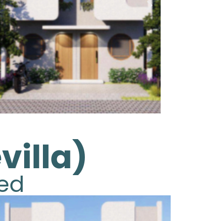
villa)
hed