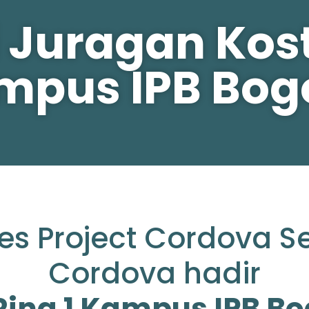
 Juragan Kost 
mpus IPB Bogo
es Project Cordova S
Cordova hadir
 Ring 1 Kampus IPB Bo