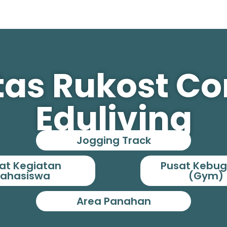
itas Rukost C
Eduliving
Jogging Track
at Kegiatan
Pusat Kebu
ahasiswa
(Gym)
Area Panahan