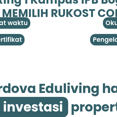
 MEMILIH RUKOST CO
at waktu
Oku
tifikat
Pengelo
dova Eduliving ha
 investasi
proper