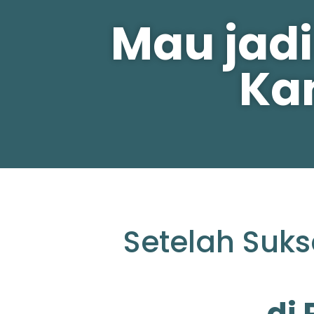
Mau jadi
Ka
Setelah Suks
di