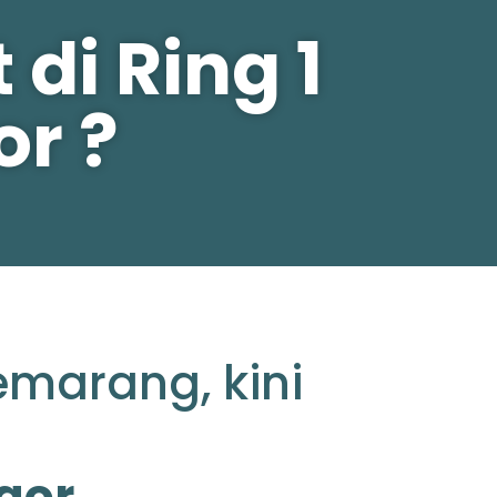
di Ring 1
r ?
emarang, kini
gor