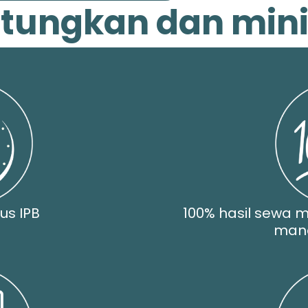
ungkan dan minim
us IPB
100% hasil sewa m
man