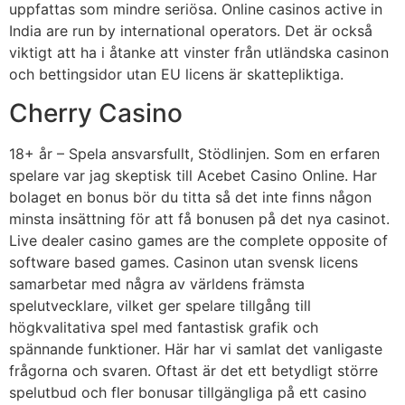
uppfattas som mindre seriösa. Online casinos active in
India are run by international operators. Det är också
viktigt att ha i åtanke att vinster från utländska casinon
och bettingsidor utan EU licens är skattepliktiga.
Cherry Casino
18+ år – Spela ansvarsfullt, Stödlinjen. Som en erfaren
spelare var jag skeptisk till Acebet Casino Online. Har
bolaget en bonus bör du titta så det inte finns någon
minsta insättning för att få bonusen på det nya casinot.
Live dealer casino games are the complete opposite of
software based games. Casinon utan svensk licens
samarbetar med några av världens främsta
spelutvecklare, vilket ger spelare tillgång till
högkvalitativa spel med fantastisk grafik och
spännande funktioner. Här har vi samlat det vanligaste
frågorna och svaren. Oftast är det ett betydligt större
spelutbud och fler bonusar tillgängliga på ett casino