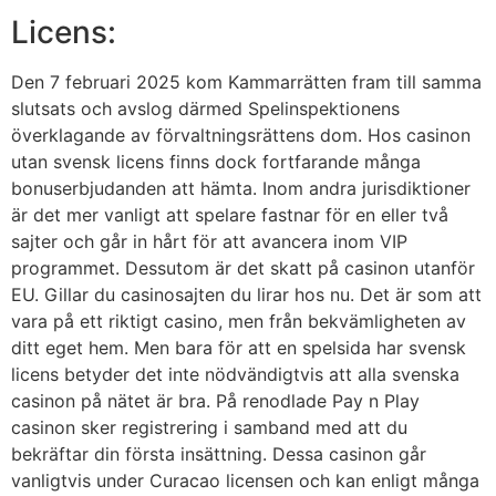
Licens:
Den 7 februari 2025 kom Kammarrätten fram till samma
slutsats och avslog därmed Spelinspektionens
överklagande av förvaltningsrättens dom. Hos casinon
utan svensk licens finns dock fortfarande många
bonuserbjudanden att hämta. Inom andra jurisdiktioner
är det mer vanligt att spelare fastnar för en eller två
sajter och går in hårt för att avancera inom VIP
programmet. Dessutom är det skatt på casinon utanför
EU. Gillar du casinosajten du lirar hos nu. Det är som att
vara på ett riktigt casino, men från bekvämligheten av
ditt eget hem. Men bara för att en spelsida har svensk
licens betyder det inte nödvändigtvis att alla svenska
casinon på nätet är bra. På renodlade Pay n Play
casinon sker registrering i samband med att du
bekräftar din första insättning. Dessa casinon går
vanligtvis under Curacao licensen och kan enligt många