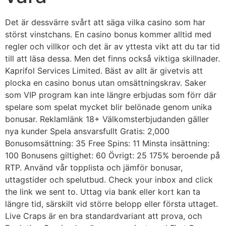
Det är dessvärre svårt att säga vilka casino som har
störst vinstchans. En casino bonus kommer alltid med
regler och villkor och det är av yttesta vikt att du tar tid
till att läsa dessa. Men det finns också viktiga skillnader.
Kaprifol Services Limited. Bäst av allt är givetvis att
plocka en casino bonus utan omsättningskrav. Saker
som VIP program kan inte längre erbjudas som förr där
spelare som spelat mycket blir belönade genom unika
bonusar. Reklamlänk 18+ Välkomsterbjudanden gäller
nya kunder Spela ansvarsfullt Gratis: 2,000
Bonusomsättning: 35 Free Spins: 11 Minsta insättning:
100 Bonusens giltighet: 60 Övrigt: 25 175% beroende på
RTP. Använd vår topplista och jämför bonusar,
uttagstider och spelutbud. Check your inbox and click
the link we sent to. Uttag via bank eller kort kan ta
längre tid, särskilt vid större belopp eller första uttaget.
Live Craps är en bra standardvariant att prova, och