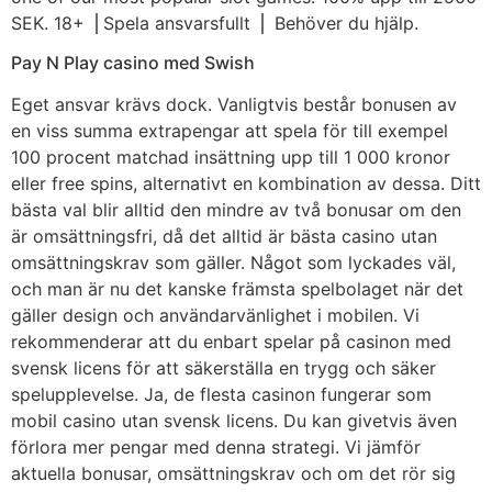
SEK. 18+ ⎪Spela ansvarsfullt ⎪ Behöver du hjälp.
Pay N Play casino med Swish
Eget ansvar krävs dock. Vanligtvis består bonusen av
en viss summa extrapengar att spela för till exempel
100 procent matchad insättning upp till 1 000 kronor
eller free spins, alternativt en kombination av dessa. Ditt
bästa val blir alltid den mindre av två bonusar om den
är omsättningsfri, då det alltid är bästa casino utan
omsättningskrav som gäller. Något som lyckades väl,
och man är nu det kanske främsta spelbolaget när det
gäller design och användarvänlighet i mobilen. Vi
rekommenderar att du enbart spelar på casinon med
svensk licens för att säkerställa en trygg och säker
spelupplevelse. Ja, de flesta casinon fungerar som
mobil casino utan svensk licens. Du kan givetvis även
förlora mer pengar med denna strategi. Vi jämför
aktuella bonusar, omsättningskrav och om det rör sig