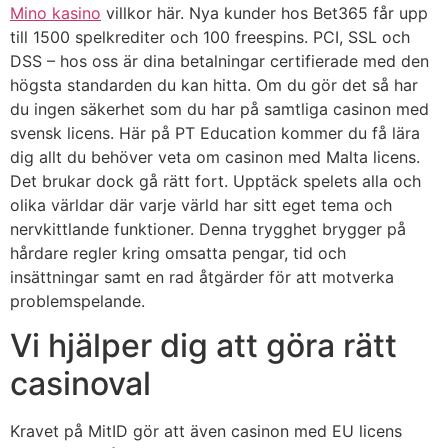
Mino kasino
villkor här. Nya kunder hos Bet365 får upp
till 1500 spelkrediter och 100 freespins. PCI, SSL och
DSS – hos oss är dina betalningar certifierade med den
högsta standarden du kan hitta. Om du gör det så har
du ingen säkerhet som du har på samtliga casinon med
svensk licens. Här på PT Education kommer du få lära
dig allt du behöver veta om casinon med Malta licens.
Det brukar dock gå rätt fort. Upptäck spelets alla och
olika världar där varje värld har sitt eget tema och
nervkittlande funktioner. Denna trygghet brygger på
hårdare regler kring omsatta pengar, tid och
insättningar samt en rad åtgärder för att motverka
problemspelande.
Vi hjälper dig att göra rätt
casinoval
Kravet på MitID gör att även casinon med EU licens