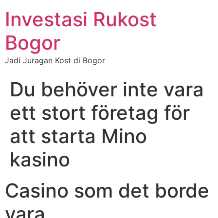
Investasi Rukost
Bogor
Jadi Juragan Kost di Bogor
Du behöver inte vara
ett stort företag för
att starta Mino
kasino
Casino som det borde
vara