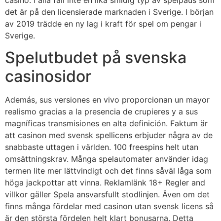
det är på den licensierade marknaden i Sverige. I början
av 2019 trädde en ny lag i kraft för spel om pengar i
Sverige.
Spelutbudet på svenska
casinosidor
Además, sus versiones en vivo proporcionan un mayor
realismo gracias a la presencia de crupieres y a sus
magníficas transmisiones en alta definición. Faktum är
att casinon med svensk spellicens erbjuder några av de
snabbaste uttagen i världen. 100 freespins helt utan
omsättningskrav. Många spelautomater använder idag
termen lite mer lättvindigt och det finns såväl låga som
höga jackpottar att vinna. Reklamlänk 18+ Regler and
villkor gäller Spela ansvarsfullt stodlinjen. Även om det
finns många fördelar med casinon utan svensk licens så
är den största fördelen helt klart bonusarna. Detta