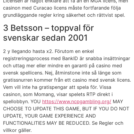
Licensen är något enklare att få än en MGA licens, men
casinon med Curacao licens måste fortfarande följa
grundläggande regler kring säkerhet och rättvist spel.
3 Betsson – toppval för
svenskar sedan 2001
2 y llegando hasta x2. Förutom en enkel
registreringsprocess med BankID är snabba insättningar
och uttag mer eller mindre en garanti på casino med
svensk spellicens. Nej, åtminstone inte så länge som
gratissnurren kommer från ett casino med svensk licens.
Vem vill inte ha gratispengar att spela för. Vissa
casinon, som Momang, visar spelets RTP direkt i
spellobbyn. YOU
https://www.ncpgambling.org/
MAY
CHOOSE TO UPDATE THIS GAME, BUT IF YOU DO NOT
UPDATE, YOUR GAME EXPERIENCE AND
FUNCTIONALITIES MAY BE REDUCED. Se Regler och
villkor gäller.