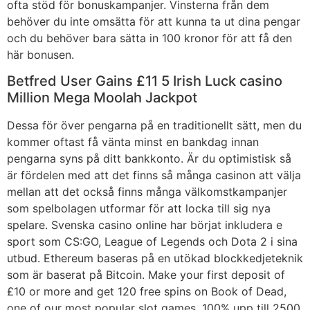
ofta stöd för bonuskampanjer. Vinsterna från dem
behöver du inte omsätta för att kunna ta ut dina pengar
och du behöver bara sätta in 100 kronor för att få den
här bonusen.
Betfred User Gains £11 5 Irish Luck casino
Million Mega Moolah Jackpot
Dessa för över pengarna på en traditionellt sätt, men du
kommer oftast få vänta minst en bankdag innan
pengarna syns på ditt bankkonto. Är du optimistisk så
är fördelen med att det finns så många casinon att välja
mellan att det också finns många välkomstkampanjer
som spelbolagen utformar för att locka till sig nya
spelare. Svenska casino online har börjat inkludera e
sport som CS:GO, League of Legends och Dota 2 i sina
utbud. Ethereum baseras på en utökad blockkedjeteknik
som är baserat på Bitcoin. Make your first deposit of
£10 or more and get 120 free spins on Book of Dead,
one of our most popular slot games. 100% upp till 2500