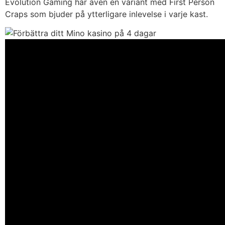
Evolution Gaming har även en variant med First Person
Craps som bjuder på ytterligare inlevelse i varje kast.