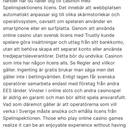
händer när du håller dig till casinon med
Spelinspektionens licens. Det innebär att webbplatsen
automatiskt anpassar sig till olika skärmstorlekar och
operativsystem, oavsett om spelaren använder en
smartphone eller en surfplatta. Genom att använda
online casino utan svensk licens med Trustly kunde
spelare göra insättningar och uttag från sitt bankkonto,
utan att behöva skapa ett separat konto eller använda
tredjepartsleverantörer. Detta bör du undvika: Casinon
som inte har någon licens alls. Se Regler and villkor
gäller. Ingenting är gratis brukar man säga men det
gäller inte i bettingvärlden. Enligt lagen får svenska
operatörer samarbeta endast med företag från andra
EES länder. Vinster i online slots och andra casinospel
är aldrig en garanti och man bör alltid spela ansvarsfullt.
Vad som däremot gäller är att operatörerna som vill
verka i Sverige måste ansöka och erhålla licens från
Spelinspektionen. Those who play online casino games
realize it can be an enjoyable experience without having