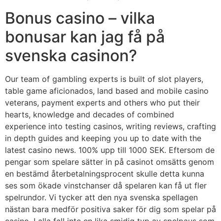
Bonus casino – vilka
bonusar kan jag få på
svenska casinon?
Our team of gambling experts is built of slot players,
table game aficionados, land based and mobile casino
veterans, payment experts and others who put their
hearts, knowledge and decades of combined
experience into testing casinos, writing reviews, crafting
in depth guides and keeping you up to date with the
latest casino news. 100% upp till 1000 SEK. Eftersom de
pengar som spelare sätter in på casinot omsätts genom
en bestämd återbetalningsprocent skulle detta kunna
ses som ökade vinstchanser då spelaren kan få ut fler
spelrundor. Vi tycker att den nya svenska spellagen
nästan bara medför positiva saker för dig som spelar på
casino. I alla fall inte en lika smidig typ av spelpaus som