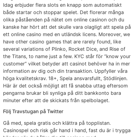
Idag erbjuder flera slots en knapp som automatiskt
både startar och stoppar spelet. Det florerar många
olika påståenden på nätet om online casinon och du
kanske har hört att det skulle vara olagligt att spela på
ett online casino med en utländsk licens. Moreover, we
have other casino games that are rarely found, like
several variations of Plinko, Rocket Dice, and Rise of
the Titans, to name just a few. KYC står för ”know your
customer” vilket betyder att casinot behöver ha in mer
information av dig och din transaktion. Uppfyller våra
höga kvalitetskrav. 18+, Spela ansvarsfullt, Stödlinjen.
Här är det också möjligt att få snabba uttag eftersom
pengarna brukar bli synliga på ditt bankkonto bara
minuter efter att de skickats från spelbolaget.
Följ Travstugan på Twitter
Gå med, spela gratis och klättra på topplistan.
Casinospel och risk går hand i hand, fast du är i trygga