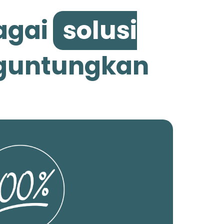
agai
solusi
nguntungkan