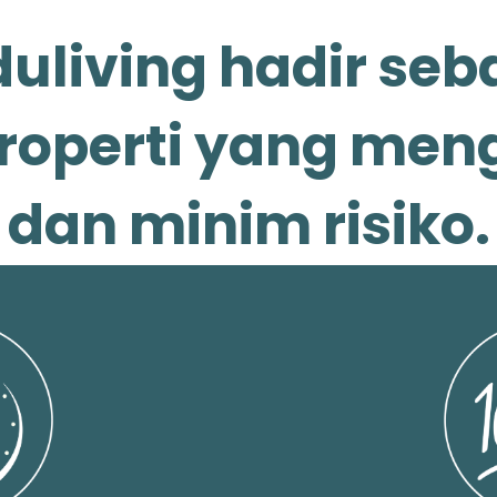
uliving hadir seb
roperti yang me
dan minim risiko.