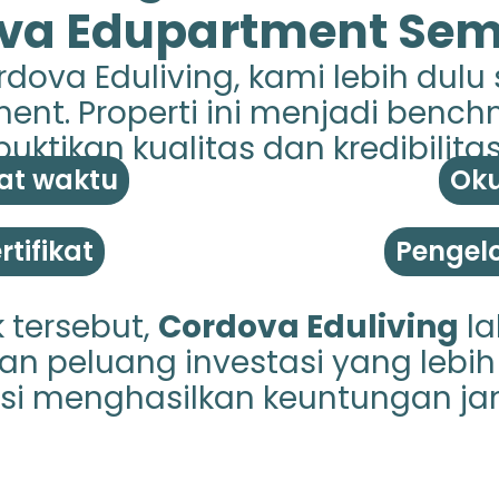
va Edupartment Se
dova Eduliving, kami lebih dulu
nt. Properti ini menjadi benc
ktikan kualitas dan kredibilitas
at waktu
Oku
tifikat
Pengelo
 tersebut,
Cordova Eduliving
la
n peluang investasi yang lebih 
si menghasilkan keuntungan ja