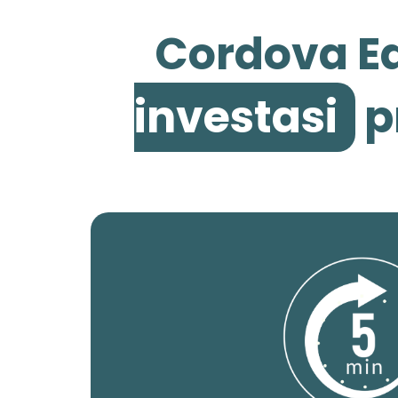
Cordova Ed
investasi
p