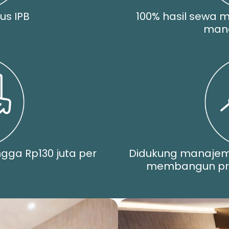
us IPB
100% hasil sewa m
man
ngga Rp130 juta per
Didukung manaje
membangun pro