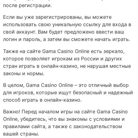
после регистрации.
Если вы уже зарегистрированы, вы можете
использовать свою уникальную ссылку для входа в
свой аккаунт. Вам будет предложено ввести ваш
логин и пароль, а затем вы сможете начать играть.
Также на сайте Gama Casino Online есть зеркало,
которое позволяет игрокам из России и других
стран играть в онлайн-казино, не нарушая местные
законы и нормы.
В целом, Gama Casino Online – это отличный выбор
для игроков, которые ищут безопасный и надежный
способ играть в онлайн-казино.
Важно! Перед началом игры на сайте Gama Casino
Online, убедитесь, что вы знакомы с условиями и
правилами сайта, а также с законодательством
вашей страны.