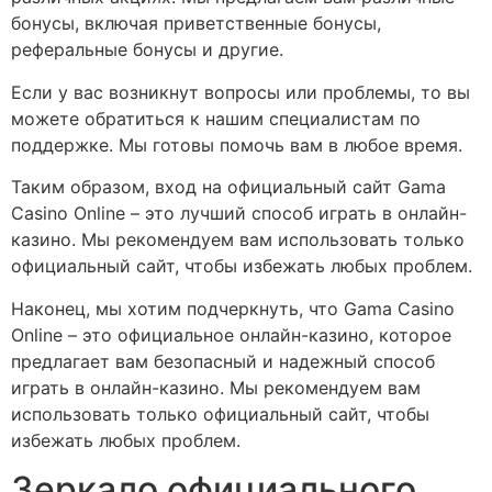
бонусы, включая приветственные бонусы,
реферальные бонусы и другие.
Если у вас возникнут вопросы или проблемы, то вы
можете обратиться к нашим специалистам по
поддержке. Мы готовы помочь вам в любое время.
Таким образом, вход на официальный сайт Gama
Casino Online – это лучший способ играть в онлайн-
казино. Мы рекомендуем вам использовать только
официальный сайт, чтобы избежать любых проблем.
Наконец, мы хотим подчеркнуть, что Gama Casino
Online – это официальное онлайн-казино, которое
предлагает вам безопасный и надежный способ
играть в онлайн-казино. Мы рекомендуем вам
использовать только официальный сайт, чтобы
избежать любых проблем.
Зеркало официального