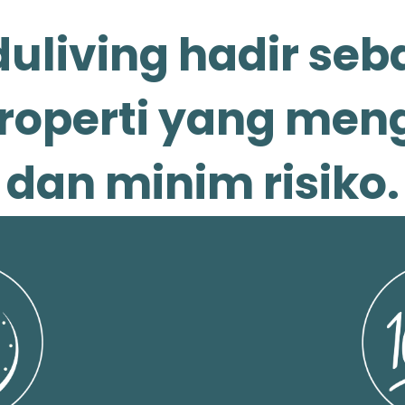
uliving hadir seb
roperti yang me
dan minim risiko.