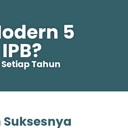
Modern 5
IPB?
 Setiap Tahun
h Suksesnya