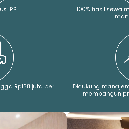
us IPB
100% hasil sewa m
man
ngga Rp130 juta per
Didukung manaje
membangun pro