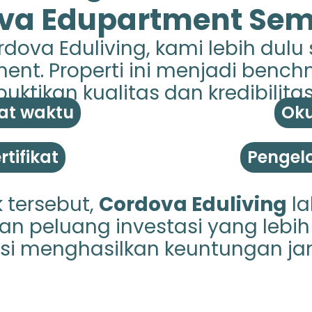
va Edupartment Se
dova Eduliving, kami lebih dulu
nt. Properti ini menjadi benc
ktikan kualitas dan kredibilitas
at waktu
Oku
tifikat
Pengelo
 tersebut,
Cordova Eduliving
la
n peluang investasi yang lebih 
si menghasilkan keuntungan ja