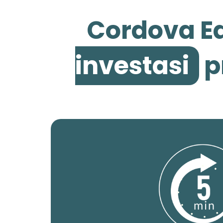
Cordova Ed
investasi
p