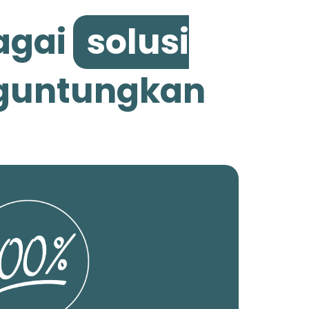
agai
solusi
nguntungkan