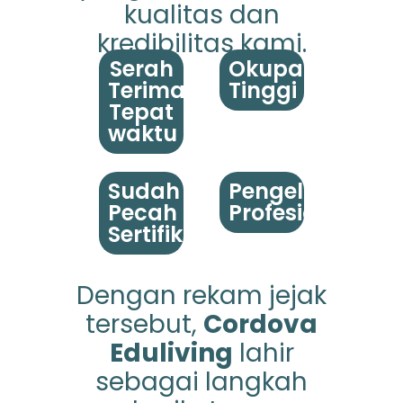
kualitas dan
kredibilitas kami.
Serah
Okupansi
Terima
Tinggi
Tepat
waktu
Sudah
Pengelolaan
Pecah
Profesional
Sertifikat
Dengan rekam jejak
tersebut,
Cordova
Eduliving
lahir
sebagai langkah