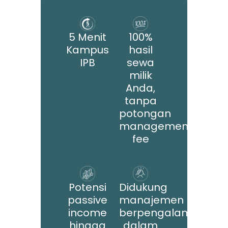
5 Menit
100%
Kampus
hasil
IPB
sewa
milik
Anda,
tanpa
potongan
management
fee
Potensi
Didukung
passive
manajemen
income
berpengalaman
hingga
dalam