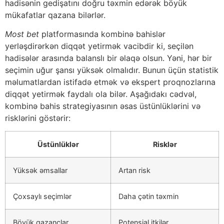
hadisənin gedişatını doğru təxmin edərək böyük
mükafatlar qazana bilərlər.
Most bet
platformasında kombinə bahislər
yerləşdirərkən diqqət yetirmək vacibdir ki, seçilən
hadisələr arasında balanslı bir əlaqə olsun. Yəni, hər bir
seçimin uğur şansı yüksək olmalıdır. Bunun üçün statistik
məlumatlardan istifadə etmək və ekspert proqnozlarına
diqqət yetirmək faydalı ola bilər. Aşağıdakı cədvəl,
kombinə bahis strategiyasının əsas üstünlüklərini və
risklərini göstərir:
Üstünlüklər
Risklər
Yüksək əmsallar
Artan risk
Çoxsaylı seçimlər
Daha çətin təxmin
Böyük qazanclar
Potensial itkilər