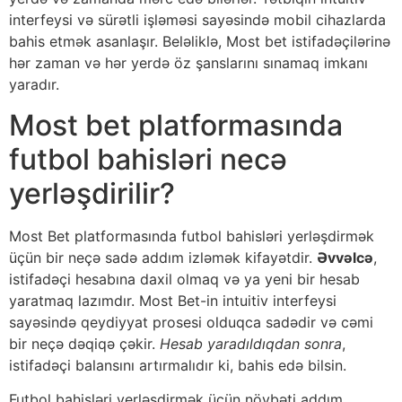
interfeysi və sürətli işləməsi sayəsində mobil cihazlarda
bahis etmək asanlaşır. Beləliklə, Most bet istifadəçilərinə
hər zaman və hər yerdə öz şanslarını sınamaq imkanı
yaradır.
Most bet platformasında
futbol bahisləri necə
yerləşdirilir?
Most Bet platformasında futbol bahisləri yerləşdirmək
üçün bir neçə sadə addım izləmək kifayətdir.
Əvvəlcə
,
istifadəçi hesabına daxil olmaq və ya yeni bir hesab
yaratmaq lazımdır. Most Bet-in intuitiv interfeysi
sayəsində qeydiyyat prosesi olduqca sadədir və cəmi
bir neçə dəqiqə çəkir.
Hesab yaradıldıqdan sonra
,
istifadəçi balansını artırmalıdır ki, bahis edə bilsin.
Futbol bahisləri yerləşdirmək üçün növbəti addım