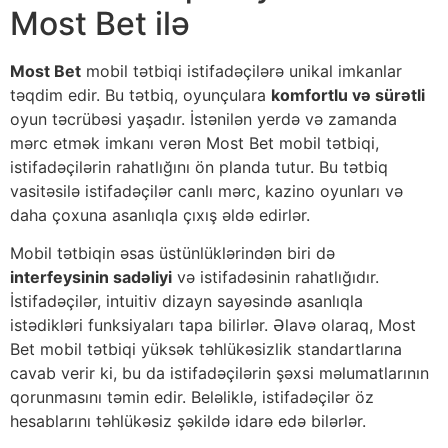
Most Bet ilə
Most Bet
mobil tətbiqi istifadəçilərə unikal imkanlar
təqdim edir. Bu tətbiq, oyunçulara
komfortlu və sürətli
oyun təcrübəsi yaşadır. İstənilən yerdə və zamanda
mərc etmək imkanı verən Most Bet mobil tətbiqi,
istifadəçilərin rahatlığını ön planda tutur. Bu tətbiq
vasitəsilə istifadəçilər canlı mərc, kazino oyunları və
daha çoxuna asanlıqla çıxış əldə edirlər.
Mobil tətbiqin əsas üstünlüklərindən biri də
interfeysinin sadəliyi
və istifadəsinin rahatlığıdır.
İstifadəçilər, intuitiv dizayn sayəsində asanlıqla
istədikləri funksiyaları tapa bilirlər. Əlavə olaraq, Most
Bet mobil tətbiqi yüksək təhlükəsizlik standartlarına
cavab verir ki, bu da istifadəçilərin şəxsi məlumatlarının
qorunmasını təmin edir. Beləliklə, istifadəçilər öz
hesablarını təhlükəsiz şəkildə idarə edə bilərlər.