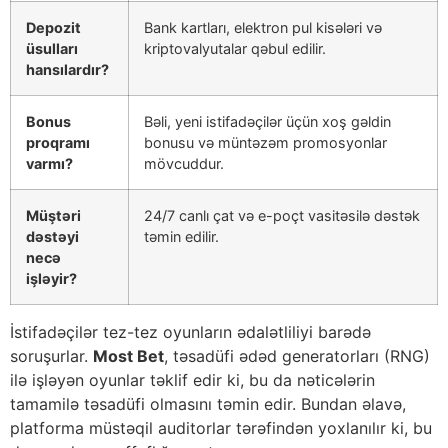
Depozit
Bank kartları, elektron pul kisələri və
üsulları
kriptovalyutalar qəbul edilir.
hansılardır?
Bonus
Bəli, yeni istifadəçilər üçün xoş gəldin
proqramı
bonusu və müntəzəm promosyonlar
varmı?
mövcuddur.
Müştəri
24/7 canlı çat və e-poçt vasitəsilə dəstək
dəstəyi
təmin edilir.
necə
işləyir?
İstifadəçilər tez-tez oyunların ədalətliliyi barədə
soruşurlar.
Most Bet
, təsadüfi ədəd generatorları (RNG)
ilə işləyən oyunlar təklif edir ki, bu da nəticələrin
tamamilə təsadüfi olmasını təmin edir. Bundan əlavə,
platforma müstəqil auditorlar tərəfindən yoxlanılır ki, bu