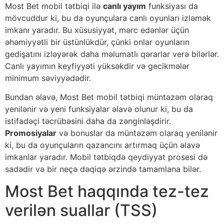
Most Bet mobil tətbiqi ilə
canlı yayım
funksiyası da
mövcuddur ki, bu da oyunçulara canlı oyunları izləmək
imkanı yaradır. Bu xüsusiyyət, mərc edənlər üçün
əhəmiyyətli bir üstünlükdür, çünki onlar oyunların
gedişatını izləyərək daha məlumatlı qərarlar verə bilərlər.
Canlı yayımın keyfiyyəti yüksəkdir və gecikmələr
minimum səviyyədədir.
Bundan əlavə, Most Bet mobil tətbiqi müntəzəm olaraq
yenilənir və yeni funksiyalar əlavə olunur ki, bu da
istifadəçi təcrübəsini daha da zənginləşdirir.
Promosiyalar
və bonuslar da müntəzəm olaraq yenilənir
ki, bu da oyunçuların qazancını artırmaq üçün əlavə
imkanlar yaradır. Mobil tətbiqdə qeydiyyat prosesi də
sadədir və bir neçə dəqiqə ərzində tamamlana bilər.
Most Bet haqqında tez-tez
verilən suallar (TSS)