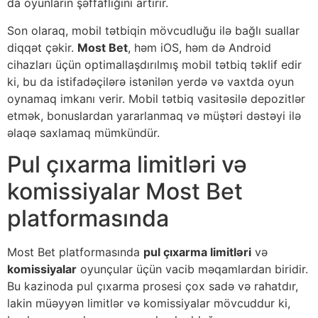
da oyunların şəffaflığını artırır.
Son olaraq, mobil tətbiqin mövcudluğu ilə bağlı suallar
diqqət çəkir.
Most Bet
, həm iOS, həm də Android
cihazları üçün optimallaşdırılmış mobil tətbiq təklif edir
ki, bu da istifadəçilərə istənilən yerdə və vaxtda oyun
oynamaq imkanı verir. Mobil tətbiq vasitəsilə depozitlər
etmək, bonuslardan yararlanmaq və müştəri dəstəyi ilə
əlaqə saxlamaq mümkündür.
Pul çıxarma limitləri və
komissiyalar Most Bet
platformasında
Most Bet platformasında
pul çıxarma limitləri
və
komissiyalar
oyunçular üçün vacib məqamlardan biridir.
Bu kazinoda pul çıxarma prosesi çox sadə və rahatdır,
lakin müəyyən limitlər və komissiyalar mövcuddur ki,