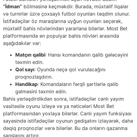
“İdman”
bölməsinə keçməkdir. Burada, müxtəlif liqalar
və turnirlər üzrə çoxsaylı futbol oyunları təqdim olunur.
İstifadəçilər öz maraqlarına uyğun oyunları seçərək,
müxtəlif bahis növlərindən yararlana bilərlər. Most Bet
platformasında ən populyar bahis növləri arasında
aşağıdakılar var:
Matçın qalibi
: Hansı komandanın qalib gələcəyini
təxmin edin.
Qol sayı
: Oyunda neçə qol vurulacağını
proqnozlaşdırın.
Handikap
: Komandaların fərqli şərtlərlə qalib
gəlməsini təxmin edin.
Bahis yerləşdirdikdən sonra, istifadəçilər canlı yayım
vasitəsilə oyunu izləyə və ya nəticələri Most Bet
platformasından yoxlaya bilərlər. Canlı yayım funksiyası
sayəsində istifadəçilər oyunun gedişatını izləyərək, daha
dəqiq proqnozlar verə bilərlər. Bu da onların qazanma
şanslarını artırır.