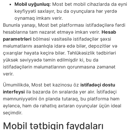
Mobil uyğunluq:
Most bet mobil cihazlarda da eyni
keyfiyyəti saxlayır, bu da oyunçulara hər yerdə
oynamaq imkanı verir.
Bununla yanaşı, Most bet platforması istifadəçilərə fərdi
hesablarına tam nəzarət etməyə imkan verir.
Hesab
parametrləri
bölməsi vasitəsilə istifadəçilər şəxsi
məlumatlarını asanlıqla idarə edə bilər, depozitlər və
çıxarışlar həyata keçirə bilər. Təhlükəsizlik tədbirləri
yüksək səviyyədə təmin edilmişdir ki, bu da
istifadəçilərin məlumatlarının qorunmasına zəmanət
verir.
Ümumilikdə, Most bet kazinosu öz
istifadəçi dostu
interfeysi
ilə bazarda ön sıralarda yer alır. İstifadəçi
məmnuniyyətini ön planda tutaraq, bu platforma həm
əyləncə, həm də rahatlıq axtaran oyunçular üçün ideal
seçimdir.
Mobil tətbiqin faydaları