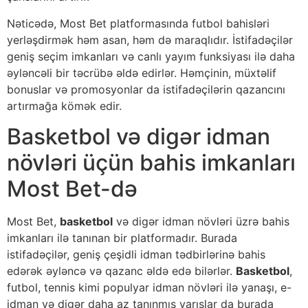
Nəticədə, Most Bet platformasında futbol bahisləri
yerləşdirmək həm asan, həm də maraqlıdır. İstifadəçilər
geniş seçim imkanları və canlı yayım funksiyası ilə daha
əyləncəli bir təcrübə əldə edirlər. Həmçinin, müxtəlif
bonuslar və promosyonlar da istifadəçilərin qazancını
artırmağa kömək edir.
Basketbol və digər idman
növləri üçün bahis imkanları
Most Bet-də
Most Bet,
basketbol
və digər idman növləri üzrə bahis
imkanları ilə tanınan bir platformadır. Burada
istifadəçilər, geniş çeşidli idman tədbirlərinə bahis
edərək əyləncə və qazanc əldə edə bilərlər.
Basketbol
,
futbol, tennis kimi populyar idman növləri ilə yanaşı, e-
idman və digər daha az tanınmış yarışlar da burada