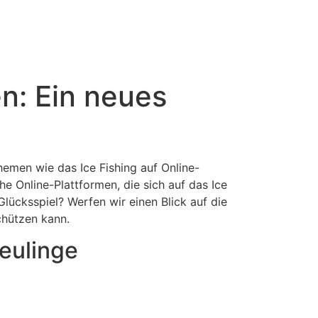
en: Ein neues
hemen wie das Ice Fishing auf Online-
he Online-Plattformen, die sich auf das Ice
lücksspiel? Werfen wir einen Blick auf die
chützen kann.
Neulinge