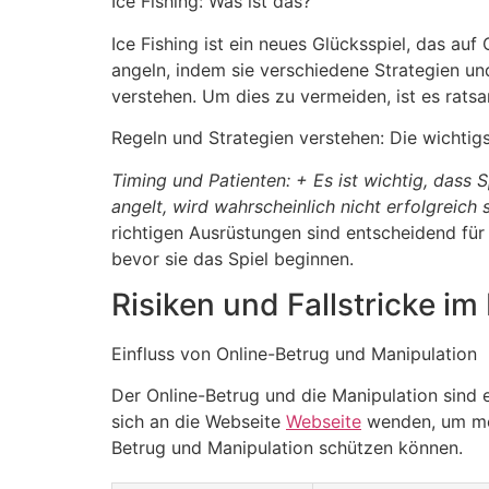
Ice Fishing: Was ist das?
Ice Fishing ist ein neues Glücksspiel, das auf
angeln, indem sie verschiedene Strategien und
verstehen. Um dies zu vermeiden, ist es rats
Regeln und Strategien verstehen: Die wichtig
Timing und Patienten: + Es ist wichtig, dass S
angelt, wird wahrscheinlich nicht erfolgreich 
richtigen Ausrüstungen sind entscheidend für 
bevor sie das Spiel beginnen.
Risiken und Fallstricke im 
Einfluss von Online-Betrug und Manipulation
Der Online-Betrug und die Manipulation sind e
sich an die Webseite
Webseite
wenden, um mehr
Betrug und Manipulation schützen können.