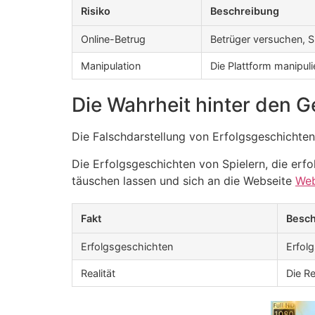
Risiko
Beschreibung
Online-Betrug
Betrüger versuchen, Sp
Manipulation
Die Plattform manipuli
Die Wahrheit hinter den 
Die Falschdarstellung von Erfolgsgeschichten
Die Erfolgsgeschichten von Spielern, die erfol
täuschen lassen und sich an die Webseite
Web
Fakt
Besch
Erfolgsgeschichten
Erfolg
Realität
Die Re