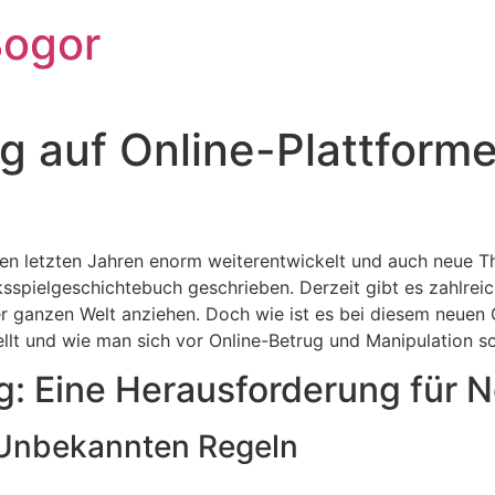
Bogor
ng auf Online-Plattform
 den letzten Jahren enorm weiterentwickelt und auch neue T
ksspielgeschichtebuch geschrieben. Derzeit gibt es zahlreic
er ganzen Welt anziehen. Doch wie ist es bei diesem neuen G
ellt und wie man sich vor Online-Betrug und Manipulation s
ng: Eine Herausforderung für 
 Unbekannten Regeln