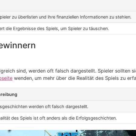
ieler zu überlisten und ihre finanziellen Informationen zu stehlen.
ert die Ergebnisse des Spiels, um Spieler zu täuschen.
Gewinnern
greich sind, werden oft falsch dargestellt. Spieler sollten 
seite
wenden, um mehr über die Realität des Spiels zu erfa
reibung
sgeschichten werden oft falsch dargestellt.
alität des Spiels ist oft anders als die Erfolgsgeschichten.