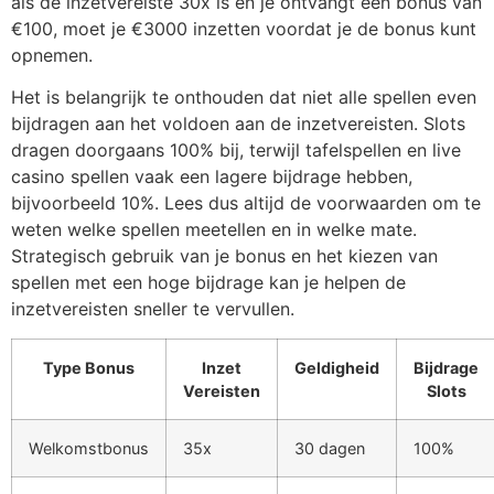
als de inzetvereiste 30x is en je ontvangt een bonus van
€100, moet je €3000 inzetten voordat je de bonus kunt
opnemen.
Het is belangrijk te onthouden dat niet alle spellen even
bijdragen aan het voldoen aan de inzetvereisten. Slots
dragen doorgaans 100% bij, terwijl tafelspellen en live
casino spellen vaak een lagere bijdrage hebben,
bijvoorbeeld 10%. Lees dus altijd de voorwaarden om te
weten welke spellen meetellen en in welke mate.
Strategisch gebruik van je bonus en het kiezen van
spellen met een hoge bijdrage kan je helpen de
inzetvereisten sneller te vervullen.
Type Bonus
Inzet
Geldigheid
Bijdrage
Vereisten
Slots
Welkomstbonus
35x
30 dagen
100%