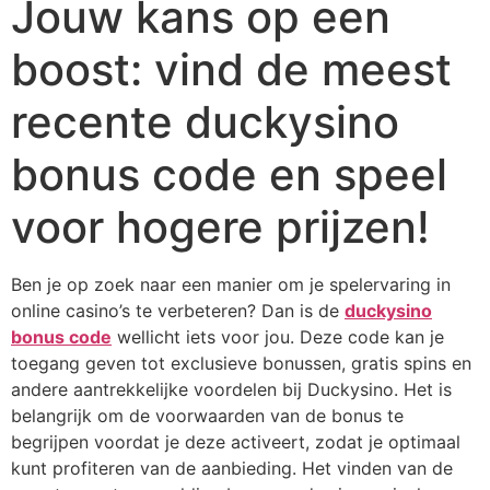
Jouw kans op een
boost: vind de meest
recente duckysino
bonus code en speel
voor hogere prijzen!
Ben je op zoek naar een manier om je spelervaring in
online casino’s te verbeteren? Dan is de
duckysino
bonus code
wellicht iets voor jou. Deze code kan je
toegang geven tot exclusieve bonussen, gratis spins en
andere aantrekkelijke voordelen bij Duckysino. Het is
belangrijk om de voorwaarden van de bonus te
begrijpen voordat je deze activeert, zodat je optimaal
kunt profiteren van de aanbieding. Het vinden van de