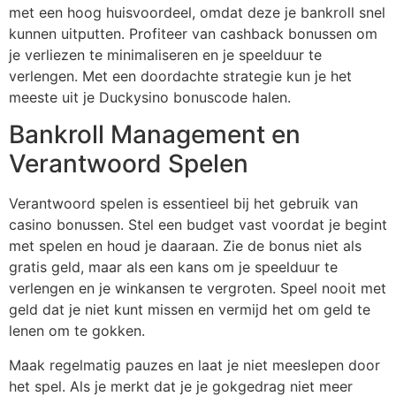
met een hoog huisvoordeel, omdat deze je bankroll snel
kunnen uitputten. Profiteer van cashback bonussen om
je verliezen te minimaliseren en je speelduur te
verlengen. Met een doordachte strategie kun je het
meeste uit je Duckysino bonuscode halen.
Bankroll Management en
Verantwoord Spelen
Verantwoord spelen is essentieel bij het gebruik van
casino bonussen. Stel een budget vast voordat je begint
met spelen en houd je daaraan. Zie de bonus niet als
gratis geld, maar als een kans om je speelduur te
verlengen en je winkansen te vergroten. Speel nooit met
geld dat je niet kunt missen en vermijd het om geld te
lenen om te gokken.
Maak regelmatig pauzes en laat je niet meeslepen door
het spel. Als je merkt dat je je gokgedrag niet meer