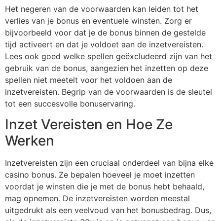
Het negeren van de voorwaarden kan leiden tot het
verlies van je bonus en eventuele winsten. Zorg er
bijvoorbeeld voor dat je de bonus binnen de gestelde
tijd activeert en dat je voldoet aan de inzetvereisten.
Lees ook goed welke spellen geëxcludeerd zijn van het
gebruik van de bonus, aangezien het inzetten op deze
spellen niet meetelt voor het voldoen aan de
inzetvereisten. Begrip van de voorwaarden is de sleutel
tot een succesvolle bonuservaring.
Inzet Vereisten en Hoe Ze
Werken
Inzetvereisten zijn een cruciaal onderdeel van bijna elke
casino bonus. Ze bepalen hoeveel je moet inzetten
voordat je winsten die je met de bonus hebt behaald,
mag opnemen. De inzetvereisten worden meestal
uitgedrukt als een veelvoud van het bonusbedrag. Dus,