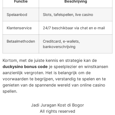
Functie
Beschrijving
Spelaanbod
Slots, tafelspellen, live casino
Klantenservice
24/7 beschikbaar via chat en e-mail
Betaalmethoden
Creditcard, e-wallets,
bankoverschrijving
Kortom, met de juiste kennis en strategie kan de
duckysino bonus code
je speelplezier en winstkansen
aanzienlijk vergroten. Het is belangrijk om de
voorwaarden te begrijpen, verstandig te spelen en te
genieten van de spannende wereld van online casino
spellen.
Jadi Juragan Kost di Bogor
All rights reserved