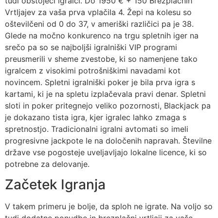
tudi obstoječi igralci. Do 1950 € + 150 Brezplačnih
Vrtljajev za vaša prva vplačila 4. Žepi na kolesu so
oštevilčeni od 0 do 37, v ameriški različici pa je 38.
Glede na močno konkurenco na trgu spletnih iger na
srečo pa so se najboljši igralniški VIP programi
preusmerili v sheme zvestobe, ki so namenjene tako
igralcem z visokimi potrošniškimi navadami kot
novincem. Spletni igralniški poker je bila prva igra s
kartami, ki je na spletu izplačevala pravi denar. Spletni
sloti in poker pritegnejo veliko pozornosti, Blackjack pa
je dokazano tista igra, kjer igralec lahko zmaga s
spretnostjo. Tradicionalni igralni avtomati so imeli
progresivne jackpote le na določenih napravah. Številne
države vse pogosteje uveljavljajo lokalne licence, ki so
potrebne za delovanje.
Začetek Igranja
V takem primeru je bolje, da sploh ne igrate. Na voljo so
tudi dodatne ponudbe in brezplačni vrtljaji za vaše