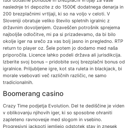
naslednje tri depozite z do 1500€ dodatnega denarja in
200 brezplačnimi vrtljaji, ki so na voljo v celoti. V
Sloveniji obratuje veliko število spletnih igralnic z
državnim dovoljenjem. Ozaveščen potrošnik sprejema
najboljše odločitve, mi pa si prizadevamo, da bi bilo
okolje iger na srečo za vas bolj jasno in pregledno. RTP
return to player oz. Šele potem jo dodamo med naša
priporočila. Licence lahko podeli država ali jurisdikcija.
Izberite svoj bonus – pridobite svoj brezplačni bonus od
igralnice. Priljubljene igre, kot sta ruleta in blackjack, bi
morale vsebovati več različnih različic, ne samo
tradicionalnih.
Boomerang casino
Crazy Time podjetja Evolution. Del te dediščine je viden
v oblikovanju njihovih iger, ki so sposobne ohraniti
zapleteno ravnovesje med slogom in vsebino.
Progresivni jackpoti jemljejo odstotek stav in znesek