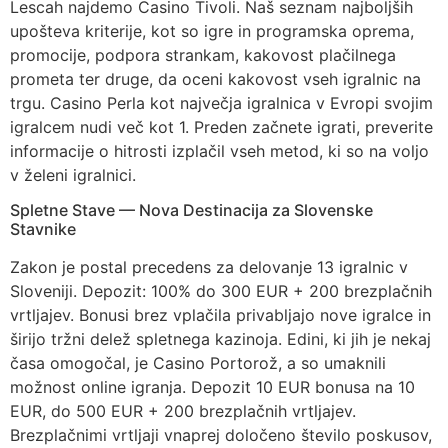
Lescah najdemo Casino Tivoli. Naš seznam najboljših
upošteva kriterije, kot so igre in programska oprema,
promocije, podpora strankam, kakovost plačilnega
prometa ter druge, da oceni kakovost vseh igralnic na
trgu. Casino Perla kot največja igralnica v Evropi svojim
igralcem nudi več kot 1. Preden začnete igrati, preverite
informacije o hitrosti izplačil vseh metod, ki so na voljo
v želeni igralnici.
Spletne Stave — Nova Destinacija za Slovenske
Stavnike
Zakon je postal precedens za delovanje 13 igralnic v
Sloveniji. Depozit: 100% do 300 EUR + 200 brezplačnih
vrtljajev. Bonusi brez vplačila privabljajo nove igralce in
širijo tržni delež spletnega kazinoja. Edini, ki jih je nekaj
časa omogočal, je Casino Portorož, a so umaknili
možnost online igranja. Depozit 10 EUR bonusa na 10
EUR, do 500 EUR + 200 brezplačnih vrtljajev.
Brezplačnimi vrtljaji vnaprej določeno število poskusov,