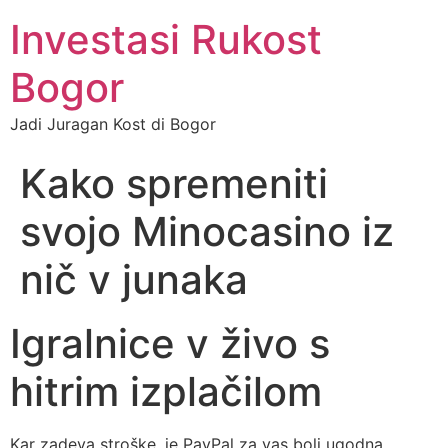
Investasi Rukost
Bogor
Jadi Juragan Kost di Bogor
Kako spremeniti
svojo Minocasino iz
nič v junaka
Igralnice v živo s
hitrim izplačilom
Kar zadeva stroške, je PayPal za vas bolj ugodna