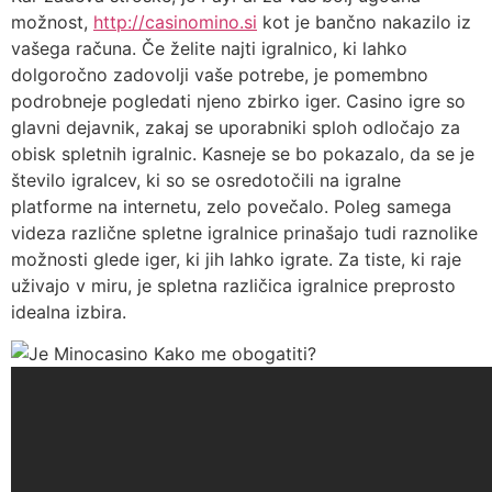
možnost,
http://casinomino.si
kot je bančno nakazilo iz
vašega računa. Če želite najti igralnico, ki lahko
dolgoročno zadovolji vaše potrebe, je pomembno
podrobneje pogledati njeno zbirko iger. Casino igre so
glavni dejavnik, zakaj se uporabniki sploh odločajo za
obisk spletnih igralnic. Kasneje se bo pokazalo, da se je
število igralcev, ki so se osredotočili na igralne
platforme na internetu, zelo povečalo. Poleg samega
videza različne spletne igralnice prinašajo tudi raznolike
možnosti glede iger, ki jih lahko igrate. Za tiste, ki raje
uživajo v miru, je spletna različica igralnice preprosto
idealna izbira.