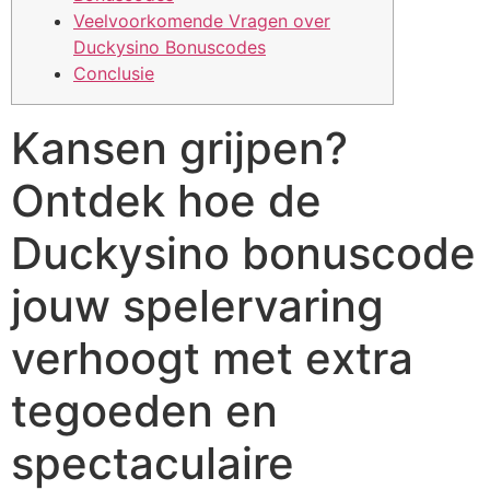
Veelvoorkomende Vragen over
Duckysino Bonuscodes
Conclusie
Kansen grijpen?
Ontdek hoe de
Duckysino bonuscode
jouw spelervaring
verhoogt met extra
tegoeden en
spectaculaire