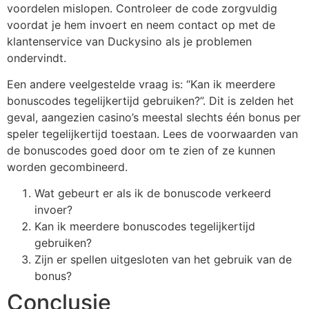
voordelen mislopen. Controleer de code zorgvuldig
voordat je hem invoert en neem contact op met de
klantenservice van Duckysino als je problemen
ondervindt.
Een andere veelgestelde vraag is: “Kan ik meerdere
bonuscodes tegelijkertijd gebruiken?”. Dit is zelden het
geval, aangezien casino’s meestal slechts één bonus per
speler tegelijkertijd toestaan. Lees de voorwaarden van
de bonuscodes goed door om te zien of ze kunnen
worden gecombineerd.
Wat gebeurt er als ik de bonuscode verkeerd
invoer?
Kan ik meerdere bonuscodes tegelijkertijd
gebruiken?
Zijn er spellen uitgesloten van het gebruik van de
bonus?
Conclusie