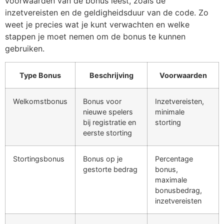
voorwaarden van de bonus leest, zoals de
inzetvereisten en de geldigheidsduur van de code. Zo
weet je precies wat je kunt verwachten en welke
stappen je moet nemen om de bonus te kunnen
gebruiken.
Type Bonus
Beschrijving
Voorwaarden
Welkomstbonus
Bonus voor
Inzetvereisten,
nieuwe spelers
minimale
bij registratie en
storting
eerste storting
Stortingsbonus
Bonus op je
Percentage
gestorte bedrag
bonus,
maximale
bonusbedrag,
inzetvereisten