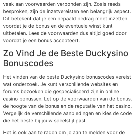
vaak aan voorwaarden verbonden zijn. Zoals reeds
besproken, zijn de inzetvereisten een belangrijk aspect.
Dit betekent dat je een bepaald bedrag moet inzetten
voordat je de bonus en de eventuele winst kunt
uitbetalen. Lees de voorwaarden dus altijd goed door
voordat je een bonus accepteert.
Zo Vind Je de Beste Duckysino
Bonuscodes
Het vinden van de beste Duckysino bonuscodes vereist
wat onderzoek. Je kunt verschillende websites en
forums bezoeken die gespecialiseerd zijn in online
casino bonussen. Let op de voorwaarden van de bonus,
de hoogte van de bonus en de reputatie van het casino.
Vergelijk de verschillende aanbiedingen en kies de code
die het beste bij jouw speelstijl past.
Het is ook aan te raden om je aan te melden voor de