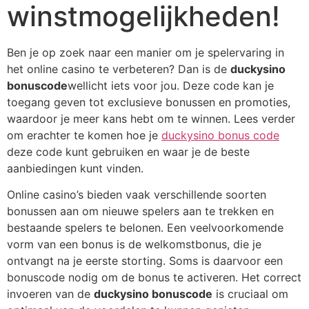
winstmogelijkheden!
Ben je op zoek naar een manier om je spelervaring in
het online casino te verbeteren? Dan is de
duckysino
bonuscode
wellicht iets voor jou. Deze code kan je
toegang geven tot exclusieve bonussen en promoties,
waardoor je meer kans hebt om te winnen. Lees verder
om erachter te komen hoe je
duckysino bonus code
deze code kunt gebruiken en waar je de beste
aanbiedingen kunt vinden.
Online casino’s bieden vaak verschillende soorten
bonussen aan om nieuwe spelers aan te trekken en
bestaande spelers te belonen. Een veelvoorkomende
vorm van een bonus is de welkomstbonus, die je
ontvangt na je eerste storting. Soms is daarvoor een
bonuscode nodig om de bonus te activeren. Het correct
invoeren van de
duckysino bonuscode
is cruciaal om