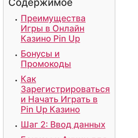
Содержимое
Преимущества
Игры в Онлайн
Казино Pin Up
Бонусы и
Промокоды
Как
Зарегистрироваться
и Начать Играть в
Pin Up Казино
Шаг 2: Ввод данных