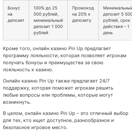
Бонус
100% до 25
Промокод
Минимальны
на
000 рублей,
на 20% к
депозит 5 00
депозит
минимальный
депозиту
рублей, срок
депозит 1 000
действия – 1
рублей
день
Кроме того, онлайн казино Pin Up предлагает
программу лояльности, которая позволяет игрокам
получать бонусы и преимущества за свою
лояльность к казино.
Онлайн казино Pin Up также предлагает 24/7
поддержку, которая поможет игрокам решить
любые вопросы или проблемы, которые могут
возникнуть.
В целом, онлайн казино Pin Up – это отличный выбор
для тех, кто ищет доступное, разнообразное и
безопасное игровое место.