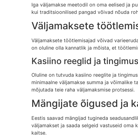
Iga väljamakse meetodil on oma eelised ja pu
kui traditsioonilised pangad võivad nõuda r
Väljamaksete töötlemi
Väljamaksete töötlemisajad võivad varieeruda 
on oluline olla kannatlik ja mõista, et töötlem
Kasiino reeglid ja tingimu
Oluline on tutvuda kasiino reeglite ja tingi
minimaalne väljamakse summa ja võimalike tas
mõjutada teie raha väljamaksmise protsessi.
Mängijate õigused ja k
Eestis saavad mängijad tugineda seadusandlik
väljamakset ja saada selgeid vastuseid oma kü
kaitse.