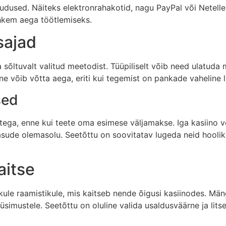
udused. Näiteks elektronrahakotid, nagu PayPal või Neteller
ohkem aega töötlemiseks.
sajad
sõltuvalt valitud meetodist. Tüüpiliselt võib need ulatuda
ine võib võtta aega, eriti kui tegemist on pankade vaheline l
sed
mustega, enne kui teete oma esimese väljamakse. Iga kasiin
ude olemasolu. Seetõttu on soovitatav lugeda neid hoolikal
aitse
ule raamistikule, mis kaitseb nende õigusi kasiinodes. Mä
simustele. Seetõttu on oluline valida usaldusväärne ja lits