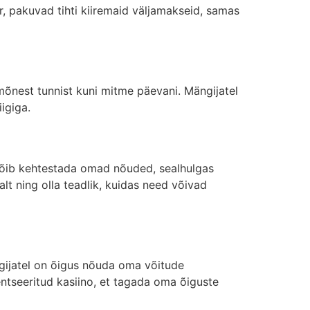
, pakuvad tihti kiiremaid väljamakseid, samas
 mõnest tunnist kuni mitme päevani. Mängijatel
iigiga.
o võib kehtestada omad nõuded, sealhulgas
t ning olla teadlik, kuidas need võivad
ngijatel on õigus nõuda oma võitude
entseeritud kasiino, et tagada oma õiguste