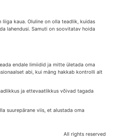
liiga kaua. Oluline on olla teadlik, kuidas
ida lahendusi. Samuti on soovitatav hoida
seada endale limiidid ja mitte ületada oma
onaalset abi, kui mäng hakkab kontrolli alt
eadlikkus ja ettevaatlikkus võivad tagada
lla suurepärane viis, et alustada oma
All rights reserved