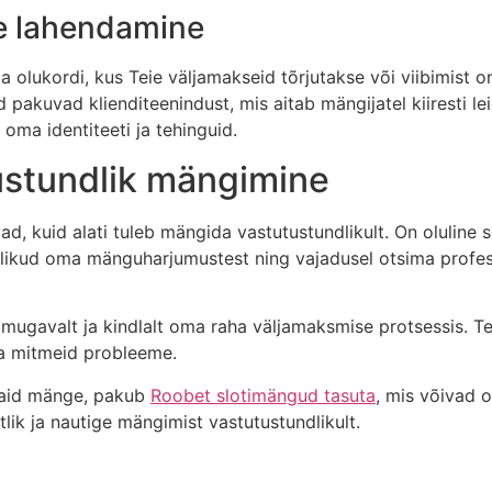
e lahendamine
 olukordi, kus Teie väljamakseid tõrjutakse või viibimist on 
akuvad klienditeenindust, mis aitab mängijatel kiiresti le
ma identiteeti ja tehinguid.
ustundlik mängimine
d, kuid alati tuleb mängida vastutustundlikult. On oluline 
ikud oma mänguharjumustest ning vajadusel otsima professi
 mugavalt ja kindlalt oma raha väljamaksmise protsessis. T
da mitmeid probleeme.
evaid mänge, pakub
Roobet slotimängud tasuta
, mis võivad o
ik ja nautige mängimist vastutustundlikult.