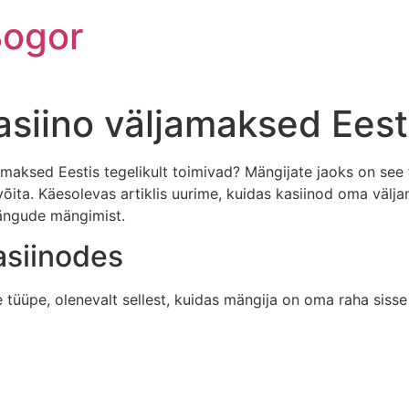
Bogor
asiino väljamaksed Eest
amaksed Eestis tegelikult toimivad? Mängijate jaoks on see 
ita. Käesolevas artiklis uurime, kuidas kasiinod oma välja
ängude mängimist.
asiinodes
tüüpe, olenevalt sellest, kuidas mängija on oma raha sisse