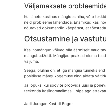
Väljamaksete probleemid
Kui lähete kasiinos mängides nihu, võib tekkida
neid probleeme lahendada. Enamikud kasiinod p
nõutavad dokumendid käepärast, et tõestada o
Otsustamine ja vastut
Kasiinomängud võivad olla äärmiselt nauditava
mängubudžetti. Mängijad peaksid olema teadl
väljuma.
Seega, oluline on, et iga mängija tunneks end
positiivse mängukogemuse ning aidata välti
Ja lõpuks, kui soovite proovida uusi ja põn
teekonda kasiinomaailmas – olge aga ettevaatl
Jadi Juragan Kost di Bogor