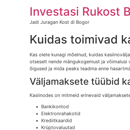
Investasi Rukost 
Jadi Juragan Kost di Bogor
Kuidas toimivad k
Kas olete kunagi mõelnud, kuidas kasiinovälj
otseselt nende mängukogemust ja võimalusi võ
õigused ja mida peaks teadma enne hasartm
Väljamaksete tüübid k
Kasiinodes on mitmeid erinevaid väljamaksete 
Bankikontod
Elektronrahakotid
Krediitkaardid
Krüptovaluutad