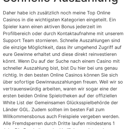
Daher habe ich zusätzlich noch meine Top Online
Casinos in die wichtigsten Kategorien eingeteilt. Ein
Spieler kann einen aktiven Bonus jederzeit im
Profilbereich oder durch Kontaktaufnahme mit unserem
Support Team stornieren. Schnelle Auszahlungen sind
die einzige Möglichkeit, dass ihr umgehend Zugriff auf
eure Gewinne erhaltet und diese direkt reinvestieren
könnt. Wenn Du auf der Suche nach einem Casino mit
schneller Auszahlung bist, bist Du hier bei uns genau
richtig. In den besten Online Casinos können Sie sich
über sofortige Gewinnauszahlungen freuen. Weil wir so
vertrauenswürdig arbeiten, waren wir sogar eine der
ersten beiden Online Spielotheken auf der offiziellen
White List der Gemeinsamen Glücksspielbehörde der
Länder GGL. Zudem sollten im besten Fall zum
Willkommensbonus auch Freispiele vergeben werden.
Alle Fremdsperren durch Dritte laufen mindestens 1