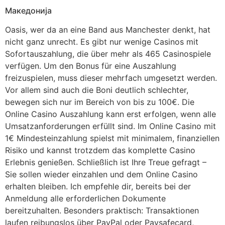
Македонија
Oasis, wer da an eine Band aus Manchester denkt, hat
nicht ganz unrecht. Es gibt nur wenige Casinos mit
Sofortauszahlung, die über mehr als 465 Casinospiele
verfügen. Um den Bonus für eine Auszahlung
freizuspielen, muss dieser mehrfach umgesetzt werden.
Vor allem sind auch die Boni deutlich schlechter,
bewegen sich nur im Bereich von bis zu 100€. Die
Online Casino Auszahlung kann erst erfolgen, wenn alle
Umsatzanforderungen erfüllt sind. Im Online Casino mit
1€ Mindesteinzahlung spielst mit minimalem, finanziellen
Risiko und kannst trotzdem das komplette Casino
Erlebnis genießen. Schließlich ist Ihre Treue gefragt –
Sie sollen wieder einzahlen und dem Online Casino
erhalten bleiben. Ich empfehle dir, bereits bei der
Anmeldung alle erforderlichen Dokumente
bereitzuhalten. Besonders praktisch: Transaktionen
laufen reibungslos über PayPal oder Paysafecard,