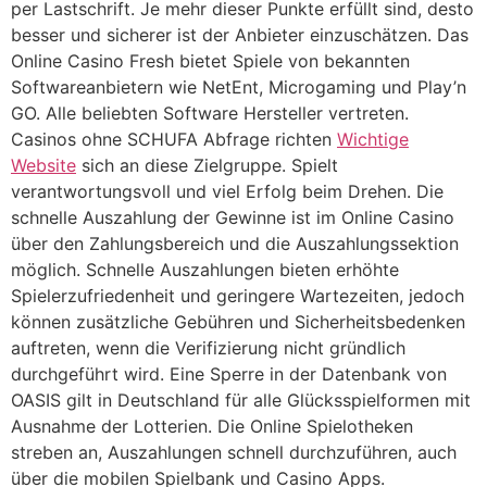
per Lastschrift. Je mehr dieser Punkte erfüllt sind, desto
besser und sicherer ist der Anbieter einzuschätzen. Das
Online Casino Fresh bietet Spiele von bekannten
Softwareanbietern wie NetEnt, Microgaming und Play’n
GO. Alle beliebten Software Hersteller vertreten.
Casinos ohne SCHUFA Abfrage richten
Wichtige
Website
sich an diese Zielgruppe. Spielt
verantwortungsvoll und viel Erfolg beim Drehen. Die
schnelle Auszahlung der Gewinne ist im Online Casino
über den Zahlungsbereich und die Auszahlungssektion
möglich. Schnelle Auszahlungen bieten erhöhte
Spielerzufriedenheit und geringere Wartezeiten, jedoch
können zusätzliche Gebühren und Sicherheitsbedenken
auftreten, wenn die Verifizierung nicht gründlich
durchgeführt wird. Eine Sperre in der Datenbank von
OASIS gilt in Deutschland für alle Glücksspielformen mit
Ausnahme der Lotterien. Die Online Spielotheken
streben an, Auszahlungen schnell durchzuführen, auch
über die mobilen Spielbank und Casino Apps.