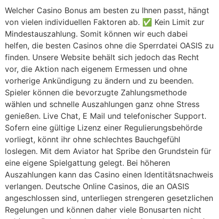
Welcher Casino Bonus am besten zu Ihnen passt, hängt
von vielen individuellen Faktoren ab. ✅ Kein Limit zur
Mindestauszahlung. Somit können wir euch dabei
helfen, die besten Casinos ohne die Sperrdatei OASIS zu
finden. Unsere Website behält sich jedoch das Recht
vor, die Aktion nach eigenem Ermessen und ohne
vorherige Ankündigung zu ändern und zu beenden.
Spieler können die bevorzugte Zahlungsmethode
wählen und schnelle Auszahlungen ganz ohne Stress
genießen. Live Chat, E Mail und telefonischer Support.
Sofern eine gültige Lizenz einer Regulierungsbehörde
vorliegt, könnt ihr ohne schlechtes Bauchgefühl
loslegen. Mit dem Aviator hat Spribe den Grundstein für
eine eigene Spielgattung gelegt. Bei höheren
Auszahlungen kann das Casino einen Identitätsnachweis
verlangen. Deutsche Online Casinos, die an OASIS
angeschlossen sind, unterliegen strengeren gesetzlichen
Regelungen und können daher viele Bonusarten nicht