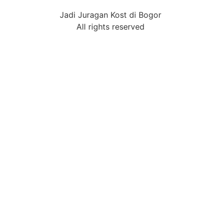
Jadi Juragan Kost di Bogor
All rights reserved