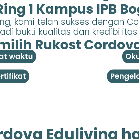
 Ring 1 Kampus IPB Bo
ing, kami telah sukses dengan C
di bukti kualitas dan kredibilita
ilih Rukost Cordova 
at waktu
Oku
tifikat
Pengelo
dova Eduliving ha