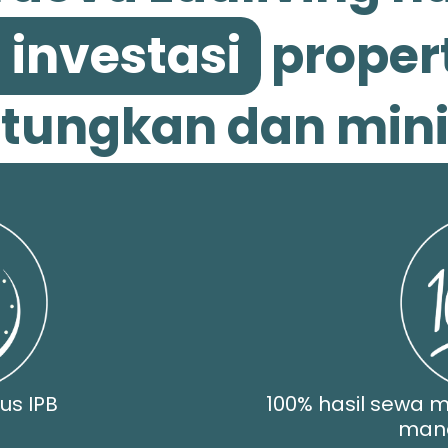
 investasi
proper
ungkan dan minim
us IPB
100% hasil sewa m
man