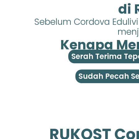
di
Sebelum Cordova Eduliv
menja
Kenapa Mem
Serah Terima Tep
Sudah Pecah Ser
RUKOST Cor