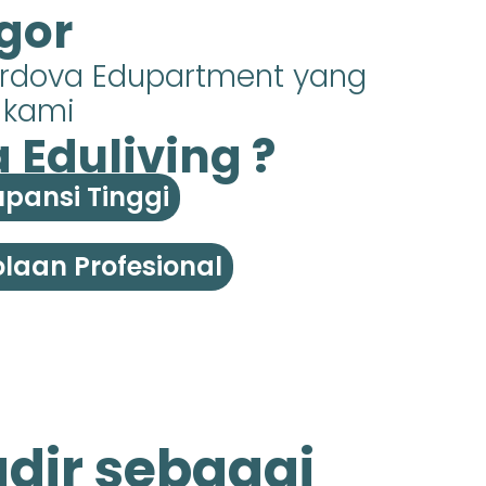
gor
ordova Edupartment yang
s kami
Eduliving ?
pansi Tinggi
laan Profesional
dir sebagai