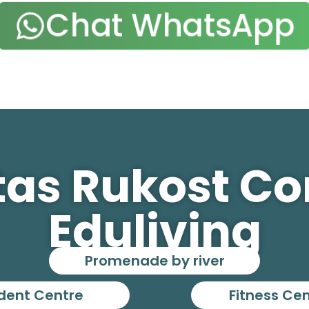
Chat WhatsApp
itas Rukost C
Eduliving
Promenade by river
dent Centre
Fitness Ce