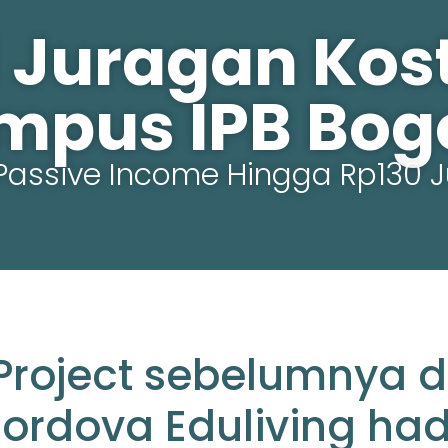
 Juragan Kost 
mpus IPB Bogo
Passive Income Hingga Rp130 J
Project sebelumnya d
ordova Eduliving had