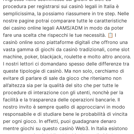
procedura per registrarsi sui casinò legali in Italia è
semplicissima, la possiamo riassumere in tre step. Nelle
nostre pagine potrai comparare tutte le caratteristiche
dei casino online legali AAMS/ADM in modo da poter
fare una scelta che rispecchi le tue necessità. 📋 I
casinò online sono piattaforme digitali che offrono una
vasta gamma di giochi da casinò tradizionali, come slot
machine, poker, blackjack, roulette e molto altro ancora.
I nostri lettori ci domandano spesso delle differenze tra
queste tipologie di casinò. Ma non solo, cerchiamo di
evitare di parlare di sale da gioco che riteniamo non
all’altezza sia per la qualità del sito che per tutte le
procedure di interazione con gli utenti, nonchè per la
facilità e la trasparenza delle operazioni bancarie. Il
nostro invito è sempre quello di approcciarvi in modo
responsabile e di studiare bene le probabilità di vincita
per ogni gioco. In effetti, puoi guadagnare denaro
mentre giochi su questo casinò Web3. In Italia esistono