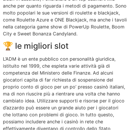
anche per quanto riguarda i metodi di pagamento. Sono
molto popolari le sue versioni di roulette e blackjack,
come Roulette Azure e ONE Blackjack, ma anche i tavoli
nella categoria game show di PowerUp Roulette, Boom
City e Sweet Bonanza Candyland.
🏆 le migliori slot
L’ADM è un ente pubblico con personalità giuridica,
istituito nel 1999, che espleta varie attività già di
competenza del Ministero delle Finanze. Ad alcuni
giocatori capita di far richiesta di sospensione del
proprio conto di gioco per un po’ presso casinò italiani,
ma di non riuscire più a rientrare una volta che hanno
cambiato idea. Utilizzare supporti e risorse per il gioco
d’azzardo può essere un grande aiuto per i giocatori
che lottano con problemi di gioco. In tutto questo,
possiamo includere anche i casinò in rete che
effettivamente diventano di controllo dello Stato