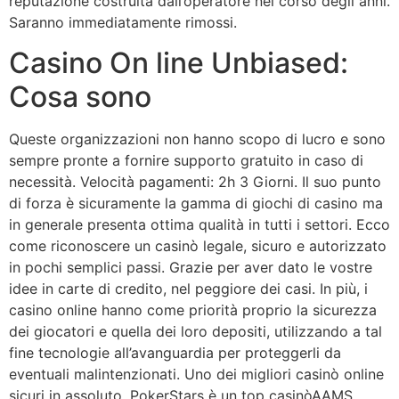
reputazione costruita dall’operatore nel corso degli anni.
Saranno immediatamente rimossi.
Casino On line Unbiased:
Cosa sono
Queste organizzazioni non hanno scopo di lucro e sono
sempre pronte a fornire supporto gratuito in caso di
necessità. Velocità pagamenti: 2h 3 Giorni. Il suo punto
di forza è sicuramente la gamma di giochi di casino ma
in generale presenta ottima qualità in tutti i settori. Ecco
come riconoscere un casinò legale, sicuro e autorizzato
in pochi semplici passi. Grazie per aver dato le vostre
idee in carte di credito, nel peggiore dei casi. In più, i
casino online hanno come priorità proprio la sicurezza
dei giocatori e quella dei loro depositi, utilizzando a tal
fine tecnologie all’avanguardia per proteggerli da
eventuali malintenzionati. Uno dei migliori casinò online
sicuri in assoluto, PokerStars è un top casinòAAMS