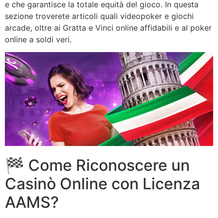
e che garantisce la totale equità del gioco. In questa
sezione troverete articoli quali videopoker e giochi
arcade, oltre ai Gratta e Vinci online affidabili e al poker
online a soldi veri.
🏁 Come Riconoscere un
Casinò Online con Licenza
AAMS?