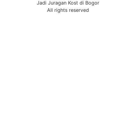
Jadi Juragan Kost di Bogor
All rights reserved