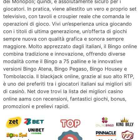
dei Monopoli; quindi, è assolutamente sicuro per i
giocatori. In pratica, viene allestito un vero e proprio set
televisivo, con tavoli e croupier reale che comanda le
operazioni di gioco. Vivi un’esperienza unica giocando
con i titoli di ultima generazione, un’offerta di giochi
sempre nuova con qualità grafica e sonora sempre
maggiore. Molto apprezzato dagli italiani, il Bingo online
combina tradizione e innovazione, offrendo diverse
modalità come il Bingo a 75 palline e le innovative
versioni Bingo Atena, Bingo Pegaso, Bingo Housey e
Tombolaccia. Il blackjack online, grazie al suo alto RTP,
è uno dei preferiti tra i giocatori italiani sui migliori siti
di casinò. Net dove trovi la lista dei migliori casino
online aams con recensioni, fantastici giochi, bonus,
promozioni e prelievi rapidi.