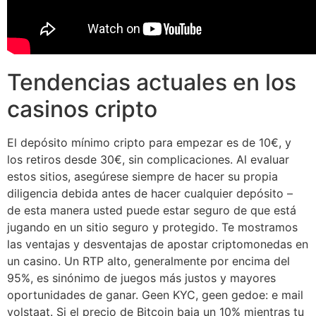
Tendencias actuales en los
casinos cripto
El depósito mínimo cripto para empezar es de 10€, y
los retiros desde 30€, sin complicaciones. Al evaluar
estos sitios, asegúrese siempre de hacer su propia
diligencia debida antes de hacer cualquier depósito –
de esta manera usted puede estar seguro de que está
jugando en un sitio seguro y protegido. Te mostramos
las ventajas y desventajas de apostar criptomonedas en
un casino. Un RTP alto, generalmente por encima del
95%, es sinónimo de juegos más justos y mayores
oportunidades de ganar. Geen KYC, geen gedoe: e mail
volstaat. Si el precio de Bitcoin baja un 10% mientras tu