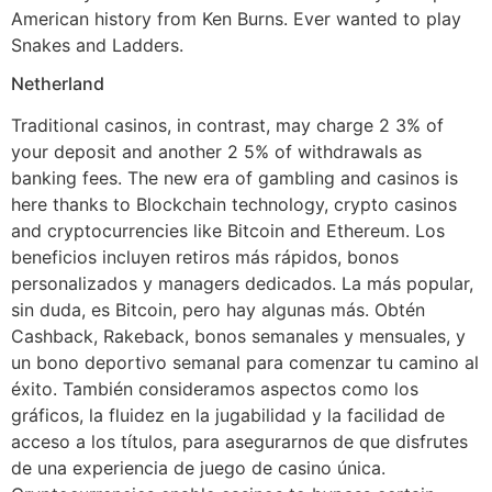
American history from Ken Burns. Ever wanted to play
Snakes and Ladders.
Netherland
Traditional casinos, in contrast, may charge 2 3% of
your deposit and another 2 5% of withdrawals as
banking fees. The new era of gambling and casinos is
here thanks to Blockchain technology, crypto casinos
and cryptocurrencies like Bitcoin and Ethereum. Los
beneficios incluyen retiros más rápidos, bonos
personalizados y managers dedicados. La más popular,
sin duda, es Bitcoin, pero hay algunas más. Obtén
Cashback, Rakeback, bonos semanales y mensuales, y
un bono deportivo semanal para comenzar tu camino al
éxito. También consideramos aspectos como los
gráficos, la fluidez en la jugabilidad y la facilidad de
acceso a los títulos, para asegurarnos de que disfrutes
de una experiencia de juego de casino única.