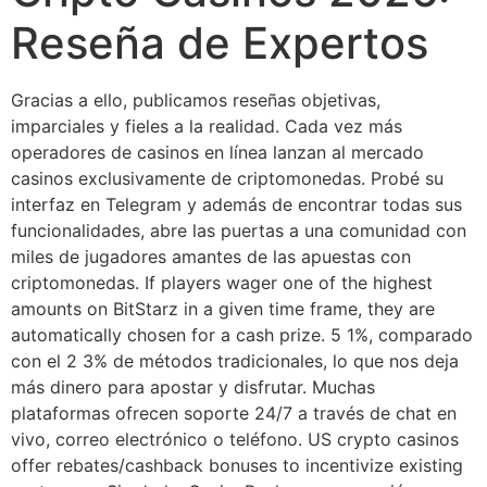
Reseña de Expertos
Gracias a ello, publicamos reseñas objetivas,
imparciales y fieles a la realidad. Cada vez más
operadores de casinos en línea lanzan al mercado
casinos exclusivamente de criptomonedas. Probé su
interfaz en Telegram y además de encontrar todas sus
funcionalidades, abre las puertas a una comunidad con
miles de jugadores amantes de las apuestas con
criptomonedas. If players wager one of the highest
amounts on BitStarz in a given time frame, they are
automatically chosen for a cash prize. 5 1%, comparado
con el 2 3% de métodos tradicionales, lo que nos deja
más dinero para apostar y disfrutar. Muchas
plataformas ofrecen soporte 24/7 a través de chat en
vivo, correo electrónico o teléfono. US crypto casinos
offer rebates/cashback bonuses to incentivize existing