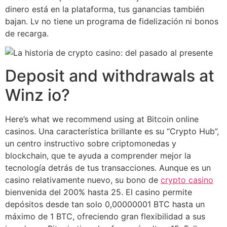
dinero está en la plataforma, tus ganancias también
bajan. Lv no tiene un programa de fidelización ni bonos
de recarga.
Deposit and withdrawals at
Winz io?
Here’s what we recommend using at Bitcoin online
casinos. Una característica brillante es su “Crypto Hub”,
un centro instructivo sobre criptomonedas y
blockchain, que te ayuda a comprender mejor la
tecnología detrás de tus transacciones. Aunque es un
casino relativamente nuevo, su bono de
crypto casino
bienvenida del 200% hasta 25. El casino permite
depósitos desde tan solo 0,00000001 BTC hasta un
máximo de 1 BTC, ofreciendo gran flexibilidad a sus