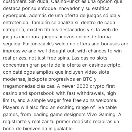
customers. Sin duda, CasinoPunkz es una opción que
destaca por su enfoque innovador y su estética
cyberpunk, además de una oferta de juegos sólida y
entretenida. También se analiza si, dentro de cada
categoría, existen títulos destacados y si la web de
juegos incorpora juegos nuevos online de forma
seguida. FortuneJack’s welcome offers and bonuses are
impressive and well thought out, with chances to win
real prizes, not just free spins. Las casino slots
concentran gran parte de la oferta en casinos cripto,
con catálogos amplios que incluyen video slots
modernas, jackpots progresivos en BTC y
tragamonedas clásicas. A newer 2022 crypto first
casino and sportsbook with fast withdrawals, high
limits, and a simple wager free free spins welcome.
Players will also find an exciting range of live table
games, from leading game designers Vivo Gaming. Al
registrarte y realizar tu primer depósito recibirás un
bono de bienvenida inigualable.