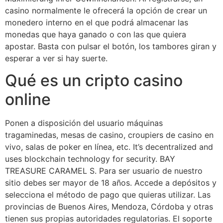
casino normalmente le ofrecerá la opción de crear un
monedero interno en el que podrá almacenar las
monedas que haya ganado o con las que quiera
apostar. Basta con pulsar el botón, los tambores giran y
esperar a ver si hay suerte.
Qué es un cripto casino
online
Ponen a disposición del usuario máquinas
tragaminedas, mesas de casino, croupiers de casino en
vivo, salas de poker en línea, etc. It’s decentralized and
uses blockchain technology for security. BAY
TREASURE CARAMEL S. Para ser usuario de nuestro
sitio debes ser mayor de 18 años. Accede a depósitos y
selecciona el método de pago que quieras utilizar. Las
provincias de Buenos Aires, Mendoza, Córdoba y otras
tienen sus propias autoridades regulatorias. El soporte