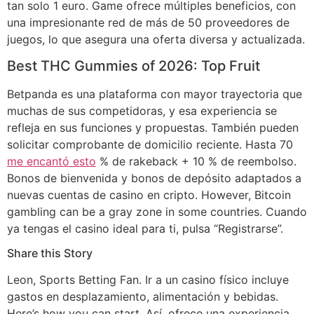
tan solo 1 euro. Game ofrece múltiples beneficios, con
una impresionante red de más de 50 proveedores de
juegos, lo que asegura una oferta diversa y actualizada.
Best THC Gummies of 2026: Top Fruit
Betpanda es una plataforma con mayor trayectoria que
muchas de sus competidoras, y esa experiencia se
refleja en sus funciones y propuestas. También pueden
solicitar comprobante de domicilio reciente. Hasta 70
me encantó esto
% de rakeback + 10 % de reembolso.
Bonos de bienvenida y bonos de depósito adaptados a
nuevas cuentas de casino en cripto. However, Bitcoin
gambling can be a gray zone in some countries. Cuando
ya tengas el casino ideal para ti, pulsa “Registrarse”.
Share this Story
Leon, Sports Betting Fan. Ir a un casino físico incluye
gastos en desplazamiento, alimentación y bebidas.
Here’s how you can start. Así, ofrece una experiencia