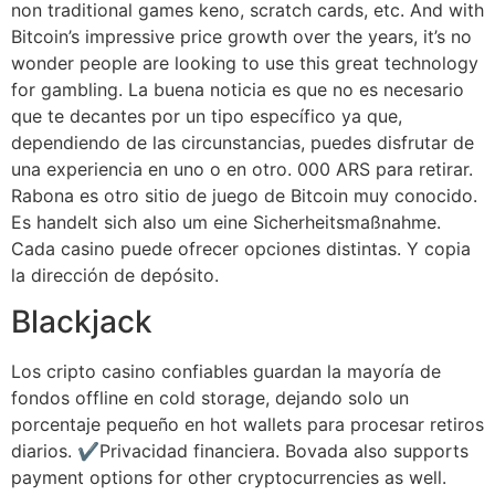
non traditional games keno, scratch cards, etc. And with
Bitcoin’s impressive price growth over the years, it’s no
wonder people are looking to use this great technology
for gambling. La buena noticia es que no es necesario
que te decantes por un tipo específico ya que,
dependiendo de las circunstancias, puedes disfrutar de
una experiencia en uno o en otro. 000 ARS para retirar.
Rabona es otro sitio de juego de Bitcoin muy conocido.
Es handelt sich also um eine Sicherheitsmaßnahme.
Cada casino puede ofrecer opciones distintas. Y copia
la dirección de depósito.
Blackjack
Los cripto casino confiables guardan la mayoría de
fondos offline en cold storage, dejando solo un
porcentaje pequeño en hot wallets para procesar retiros
diarios. ✔️Privacidad financiera. Bovada also supports
payment options for other cryptocurrencies as well.