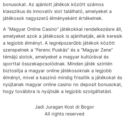
bonusokat. Az ajánlott játékok között számos
klasszikus és innovatív slot található, amelyeket a
játékosok nagyszerű élményeként értékelnek.
A “Magyar Online Casino” játékokkal rendelkezésre áll,
amelyeket azok a játékosok is ajánlhatják, akik keresik
a legjobb élményt. A legnépszerűbb játékok között
szerepelnek a “Ferenc Puskás” és a “Magyar Zene”
témájú slotok, amelyeket a magyar kultúrával és
sporttal összekapcsolódnak. Minden játék szintén
biztosítja a magyar online játékosoknak a legjobb
élményt, mivel a kaszinó mindig frissítik a játékokat és
nyújtanak magyar online casino no deposit bonusokat,
hogy továbbra is nyújtsák a legjobb szolgáltatást.
Jadi Juragan Kost di Bogor
All rights reserved