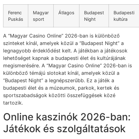
Ferenc
Magyar
Átlagos
Budapest
Budapesti
Puskás
sport
Night
kultúra
A “Magyar Casino Online” 2026-ban is különböző
szinteket kínál, amelyek közül a “Budapest Night” a
legnagyobb érdeklődést kelt. A játékban a játékosok
lehetőséget kapnak a budapesti élet és kultúrájának
megismerésére. A “Magyar Casino Online” 2026-ban is
különböző témájú slotokat kínál, amelyek közül a
“Budapest Night” a legnépszerűbb. Ez a játék a
budapesti élet és a múzeumok, parkok, kertek és
sportszabadságok közötti összefüggések közé
tartozik.
Online kaszinók 2026-ban:
Játékok és szolgáltatások