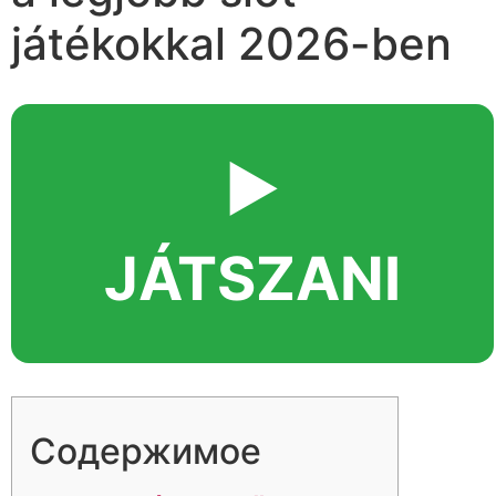
játékokkal 2026-ben
▶️
JÁTSZANI
Содержимое