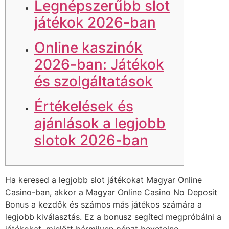
Legnépszerűbb slot
játékok 2026-ban
Online kaszinók
2026-ban: Játékok
és szolgáltatások
Értékelések és
ajánlások a legjobb
slotok 2026-ban
Ha keresed a legjobb slot játékokat Magyar Online
Casino-ban, akkor a Magyar Online Casino No Deposit
Bonus a kezdők és számos más játékos számára a
legjobb kiválasztás. Ez a bonusz segíted megpróbálni a