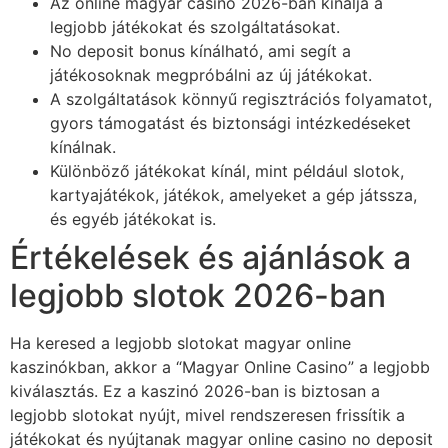
Az online magyar casino 2026-ban kínálja a
legjobb játékokat és szolgáltatásokat.
No deposit bonus kínálható, ami segít a
játékosoknak megpróbálni az új játékokat.
A szolgáltatások könnyű regisztrációs folyamatot,
gyors támogatást és biztonsági intézkedéseket
kínálnak.
Különböző játékokat kínál, mint például slotok,
kartyajátékok, játékok, amelyeket a gép játssza,
és egyéb játékokat is.
Értékelések és ajánlások a
legjobb slotok 2026-ban
Ha keresed a legjobb slotokat magyar online
kaszinókban, akkor a “Magyar Online Casino” a legjobb
kiválasztás. Ez a kaszinó 2026-ban is biztosan a
legjobb slotokat nyújt, mivel rendszeresen frissítik a
játékokat és nyújtanak magyar online casino no deposit