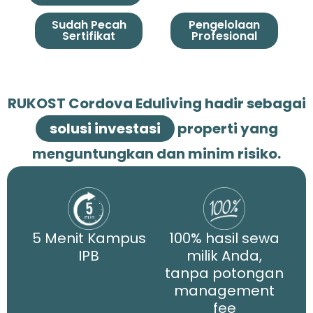
Sudah Pecah
Pengelolaan
Sertifikat
Profesional
RUKOST Cordova Eduliving hadir sebagai
solusi investasi
properti yang
menguntungkan dan minim risiko.
5 Menit Kampus
100% hasil sewa
IPB
milik Anda,
tanpa potongan
management
fee