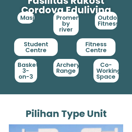
Fasilitas Rukost
Cordova Eduliving
Masjid
Promenade
Outdoor
by
Fitness
river
Student
Fitness
Centre
Centre
Basket
Archery
Co-
3-
Range
Working
on-3
Space
Pilihan Type Unit